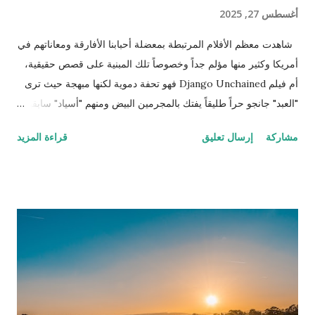
أغسطس 27, 2025
شاهدت معظم الأفلام المرتبطة بمعضلة أحبابنا الأفارقة ومعاناتهم في
أمريكا وكثير منها مؤلم جداً وخصوصاً تلك المبنية على قصص حقيقية،
أم فيلم Django Unchained فهو تحفة دموية لكنها مبهجة حيث ترى
"العبد" جانجو حراً طليقاً يفتك بالمجرمين البيض ومنهم "أسياد" سابقين
له وكلهم مطلوبون للعدالة وكان ذلك العمل حينها قانونياً بل وتضع له
مشاركة
إرسال تعليق
قراءة المزيد
الحكومة جوائز نقدية. ننتقل إلى المشهد الذي يترقب فيه المشاهد
وينتظر اللحظة الرومانسية التي اقترب فيها جانجو من تحرير زوجته
بعد أن تحرر وأصبح صديقًا وشريكاً للطبيب الألماني شولتز (لازم يكون
الأبيض إله دور إيجابي في هوليوود حتى لو كان أوروبي وهذه مقصودة
كمان) الذي قرر مساعدته لتحرير زوجته من العبودية بعد أن عرف أنها
تعيش في مزرعة الإقطاعي كاندي الذي يمتلك الكثير من العبيد (اللي
بده يحضر الفيلم ما يكمل قراءة!). تسير كل الأمور على ما يرام حتى
يلاحظ رئيس الخدم علاقة خفية صعب إخفاءها بين الزوج وزوجته، وقد
كان رئيس الخدم ستيفين معروف بولائه الذي لا يعرف الحدود