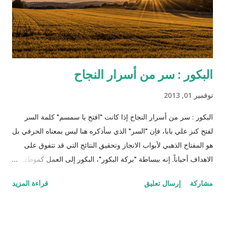
والمصلحة المادية بل ظهر متيماً بسيده وأكثر غلظة منه على سائر
العبيد، واكتشف خطة جانجو وا...
البكور : سر من أسرار النجاح
نوفمبر 01, 2013
البكور : سر من أسرار النجاح إذا كانت "افتح يا سمسم" كلمة السر
لفتح كنز علي بابا، فإن "السر" الذي سأذكره هنا ليس بمعناه الحرفي بل
هو المفتاح الذهبي لأبواب الانجاز وتحقيق النتائج التي قد تتفوق على
الاهداف أحياناً. إنه ببساطة "بركة البكور"، البكور إلى العمل كموظف،
طالب، تاجر، كاتب، ربة بيت، أو حتى متقاعد. لن أسوق لكم أمثلة
مشاركة
إرسال تعليق
قراءة المزيد
عالمية مثل تاتشر وغيرها (أنظر المقالة هنا ) لكني سأخبركم عن
تجربتي الشخصية المتواضعة إلى الآن، أدام الله علينا وعليكم نعمة
التوفيق في العمل والعائلة والمجتمع و تقبل الله منا ومنكم صالح