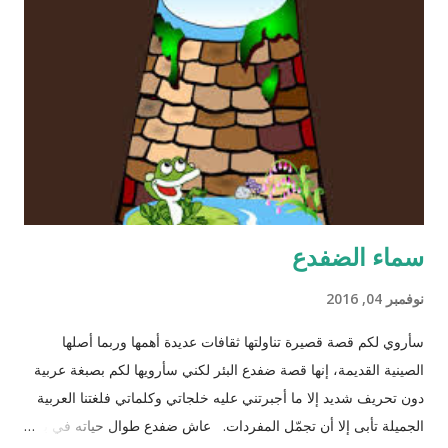
سماء الضفدع
نوفمبر 04, 2016
سأروي لكم قصة قصيرة تناولتها ثقافات عديدة أهمها وربما أصلها
الصينية القديمة، إنها قصة ضفدع البئر لكني سأرويها لكم بصبغة عربية
دون تحريف شديد إلا ما أجبرتني عليه خلجاتي وكلماتي فلغتنا العربية
الجميلة تأبى إلا أن تجمّل المفردات. عاش ضفدع طوال حياته في بئر