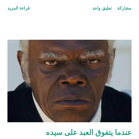
سحيق كان يستمتع بحياته مستلقياً في القاع ينظر للسماء وزرقتها
مشاركة
تعليق واحد
قراءة المزيد
وجمال السحاب وهو يمر مشكلاً لوحات بيضاء سريعة وبطيئة مثل
لحظات الحياة. كان هذا عالمه الذي تقوقع فيه وظن أن عيشته لوحده
هي الأفضل والأمثل، حتى جاءت سلحفاة وأطلت عليه برأسها
الصغير الذي غطى جزءاً كبيراً من الضوء من أعلى فلفتت انتباه
الضفدع. قالت السلحفاة : "كيف أنت اليوم أيها الضفدع؟" رد عليها وقد
نفخ أوداجه واخضر خضاره وقال: "أنا كما ترين أسبح في هذا الماء
الراكد الساكن الهادئ أمتع ناظري في الموج الذي أفتعله على مزاجي
وقدر حجمي وعندي من البيوت بعدد الحفر المنتشرة في جوانب البئر،
أختبئ فيها من المطر وكلما ارتفع منسوب الماء اعتليت بيتا (حفرة)
أعلى. طعامي كما تعلمين حشرات تائهة جذبها الماء الداكن ورائحته
المعتقة، تعالي واستمتعي معي لأخبرك عن تجارب...
عندما يتفوق العبد على سيده