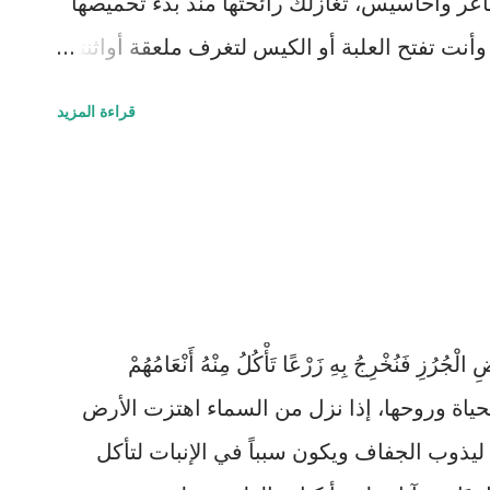
شاعر وأحاسيس، تغازلك رائحتها منذ بدء تحميصها
أنت تفتح العلبة أو الكيس لتغرف ملعقة أواثنتين
 فتهدر أمواجها الصغيرة وتتسلق رائحتها لتصل إلى
قراءة المزيد
ن تبدأ بصبها وترى سرابها ومن ثم يخفق قلبك
رشفة من شرابها، فتكتب و تفكر وتتأمل وأحيانا
لأعلى على عجالة إلا بعد أول رشفة أاو
رامها لأن هناك دراسة من جامعة ادنبرة أشارت
ضاً !
ضِ الْجُرُزِ فَنُخْرِجُ بِهِ زَرْعًا تَأْكُلُ مِنْهُ أَنْعَامُهُمْ
ماء سر الحياة وروحها، إذا نزل من السماء اهتزت الأرض
ليذوب الجفاف ويكون سبباً في الإنبات لتأكل