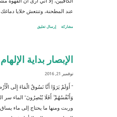
الكافيين، إلا أني أرى أن القهوة م
عند المطحنة، وتنتعش خلايا دماغك و
و تغليها "على رواق" على نار هادئة
مشاركة
إرسال تعليق
عنان عيونك لتستمتع بسحابها قبل أ
سريعاً بمجرد أن تلامس شفتيك أول 
تبدع (ولو على قدك)، وما كتبت في ا
الإبصار بداية الإلهام
رشفتين، ولن نلوم من لم يقع في غ
الى وجود عامل جيني في الموضوع أي
نوفمبر 21, 2016
" أَوَلَمْ يَرَوْا أَنَّا نَسُوقُ الْمَاءَ إِلَى الْأَرْ
وَأَنْفُسُهُمْ ۖ أَفَلَا يُبْصِرُونَ" ال
وربت ومنها ما يحتاج إلى ماء يساق 