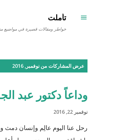
تأملت
خواطر ومقالات قصيرة في مواضيع من
ا
عرض المشاركات من نوفمبر, 2016
ل
م
وداعاً دكتور عبد الج
ش
ا
نوفمبر 22, 2016
ر
رحل عنا اليوم عالِم وإنسان دمث وو
ك