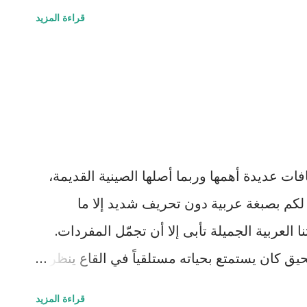
ي المراية شوي حتى يشوف شيباته (اذا ضايل
قراءة المزيد
اح كم ضايل ، كيف مفاصله ، مين قدواته ، هل هو
يلاقي أعماله قدّامه لما ما يضل شي ويخلي كل
و اثره الطيب يضل في ثراه !
ات عديدة أهمها وربما أصلها الصينية القديمة،
 لكم بصبغة عربية دون تحريف شديد إلا ما
 العربية الجميلة تأبى إلا أن تجمّل المفردات.
 كان يستمتع بحياته مستلقياً في القاع ينظر
 يمر مشكلاً لوحات بيضاء سريعة وبطيئة مثل
قراءة المزيد