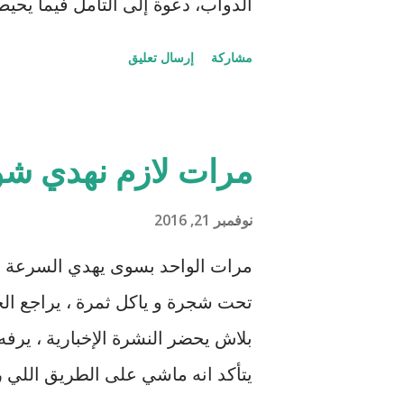
الدواب، دعوة إلى التأمل فيما يحيط 
فالإبصار طريق للتأمل والتفكر وبداية
مشاركة
إرسال تعليق
مكونات تطوير مهارات الابد اع، ل
الماء وغيرها من نواميس الطبيعة ثم
البصر وينسى أنه ينطلق من منصة م
مرات لازم نهدي شوي
مهملة ربما بسبب قربها الشديد وشغلها "وَ
السموات والأرض يحثنا على الإبداع و
نوفمبر 21, 2016
نتعبد في الآيات التي في السطور 
مرات الواحد بسوى يهدي السرعة شو
والآخرين فننتج الأفكار والمنتجات ال
تحت شجرة و ياكل ثمرة ، يراجع الخ
بلاش يحضر النشرة الإخبارية ، يرفه
يتأكد انه ماشي على الطريق اللي ر