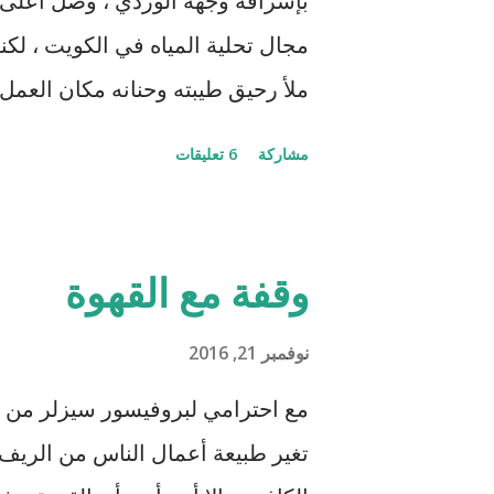
بإشراقة وجهه الوردي ، وصل أعلى ا
ا
مجال تحلية المياه في الكويت ، لك
ت
ملأ رحيق طيبته وحنانه مكان العمل 
وترغب بالسلام عليه ، تجاوز السبع
مشاركة
6 تعليقات
النشاط يعمل وكأنه في بداية حياته ال
العمل عبادة ومرح وعلم وتعلم. غاف
أن يرتاح ، لكنه دحره من أول مواجهة
وقفة مع القهوة
بجسد نحيل إلى معهد الأبحاث وكأن 
بل ركله بكل احتقار متحدياً متمرداً 
نوفمبر 21, 2016
عملياً وحرفياً. رحل اللاجئ الفلس
مع احترامي لبروفيسور سيزلر من ها
لكنه كان دوماً عربياً رغم متانة ن
تغير طبيعة أعمال الناس من الريف 
تذكر الوطن الأبدي الذي هجره وأهله