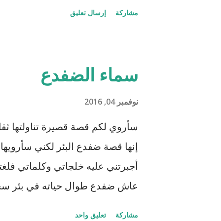
ورآه مين قدّامه ، مش غلط يطلع ف
مشاركة
إرسال تعليق
شعر) يتفقد سيئاته ، حسناته ، كم ر
نفسه ممكن فيوم يصير فيه قدوه و 
شي ورآه بدون ما يراه ، لكن أجره 
سماء الضفدع
نوفمبر 04, 2016
سأروي لكم قصة قصيرة تناولتها ثقاف
إنها قصة ضفدع البئر لكني سأرويها
أجبرتني عليه خلجاتي وكلماتي فلغتنا
عاش ضفدع طوال حياته في بئر سحيق
للسماء وزرقتها وجمال السحاب وهو
مشاركة
تعليق واحد