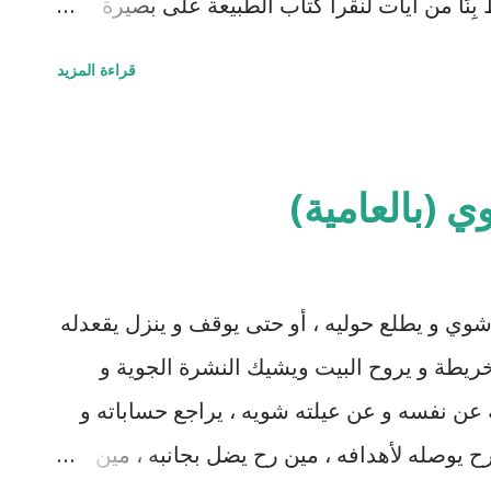
بِنَا من آيات لنقرأ كتاب الطبيعة على بصيرة
 الإلهام و بذور الإبداع، وإعمال النظر يعتبر من
قراءة المزيد
يوناردو دافنشي كان يقضي ساعات ينظر إلى حركة
 يذهب ويخترع الاَلات ويبتكرالنظريات. وقد يمتد
عقدة فيها معجزات وأنظمة مبهرة وملهمة لكنها
 (بالعامية)
فِي أَنفُسِكُمْ ۚ أَفَلَا تُبْصِرُونَ"، لكن بديع
عمارة الأرض بما تجود به عقولنا وأبداننا فلا
فقط بل في آيات السموات والارض وأنفسنا
ي و يطلع حوليه ، أو حتى يوقف و ينزل يقعدله
مفيدة للبشرية ولنا في ذلك ح...
ريطة و يروح البيت ويشيك النشرة الجوية و
 عن نفسه و عن عيلته شويه ، يراجع حساباته و
ح يوصله لأهدافه ، مين رح يضل بجانبه ، مين