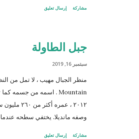
مشاركة
إرسال تعليق
حبات بسكويت لكل مجموعة ، ووجد ا
البسكويتة الرابعة :) يعني الجماعة ن
الأكبر رغم أنهم لم يقوموا بشيء 
جبل الطاولة
الانسان الناجح غالباً ما ينسب الفض
ولا يذكر عامل الحظ الذي ساعده في
سبتمبر 16, 2019
حسام (أنا :)) فيقول أن الانسان يغف
أنعمنا على الانسان أعرض ونأى بجا
Mountain . اسمه من جسمه ك
عن منحة أو فرصة عمل قرأها في جر
٢٠١٢ ، عمره 
وصفه مانديلا. يختفي سطحه عندما 
مشاركة
إرسال تعليق