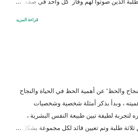
لطلبة الذين صوتوا لهم وفاز كل واحد في صفه.
ما ، لكني منعت نفسي من ذلك وبصعوبة ، لكن
قراءة المزيد
(وهم معذورين في ذلك) ، فخرجت كلماتهما في
وصادقة ، ومن طالب لطالب فوصلت لهم بسهولة
 لأنهما صدقا مع أنفسهما وأقدما على الأمر
نصب أو الجاه . أما الطريف في الموضوع حسب
د النتائج مباشرة حوله ليس للاحتفال بالفائز بل
لفرصة ) وسط ذهول آدم الذي يبدو أنه لم يتوقع
جاح والحظ" عن أهمية الحظ في الحياة والنجاح
هميته ، وبدأ بذكر أمثلة شخصية وشخصيات
ره لتجربة لطيفة تبين طبيعة النفس البشرية ،
ثلاثة طلبة وتم تعيين قائد لكل مجموعة بشكل