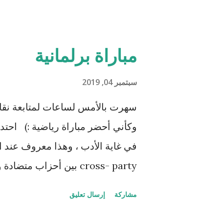
والمتجولين تدخل بعربة التلفريك لت
الغيوم وهي تفتح أبوابها كلما تق
في فيلم g
مباراة برلمانية
الإنسان المتمرد عندما تنظر إلى ال
الشاطىء في الأسفل وتتذكر "ويتفك
سبتمبر 04, 2019
هذا باطلاً سبحانك فقنا عذاب النار"
سهرت بالأمس لساعات لمتابعة نقا
وكأني أحضر مباراة رياضية :) احتد
في غاية الأدب ، وهذا معروف عند ا
cross- party بين أحزاب
! وذلك ليتمكنوا من إيقاف تهور ر
مشاركة
إرسال تعليق
فهكذا العرف) وقراره بالخروج من ال