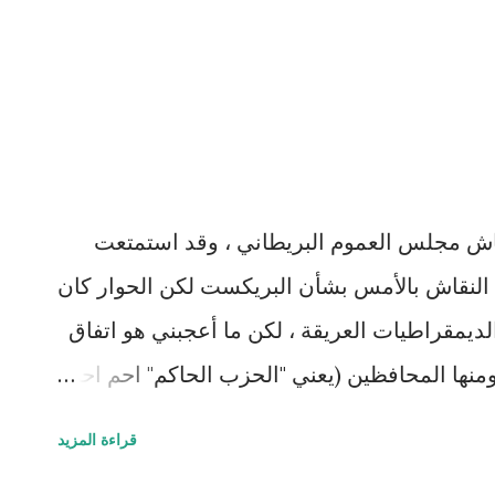
ختفي بين ثناياه ، ثم تنطلق وتسير وأنت تتلحف
دمت في المسير ، ويسرح خيالك فتتجسد شخصية
Lord of the Rin. وتتأمل في كل ذلك وتشعر بعظمة الخالق وصغر عقل
أسفل من فجوة حنّت فيها عليك الغيوم لتشاهد
رون في خلق السماوات والأرض ، ربنا ما خلقت
ش مجلس العموم البريطاني ، وقد استمتعت
 النقاش بالأمس بشأن البريكست لكن الحوار كان
لديمقراطيات العريقة ، لكن ما أعجبني هو اتفاق
 متضادة ومنها المحافظين (يعني "الحزب الحاكم" احم احم)
ئيسهم جونسون (الذي رضخت حتى الملكة لرغباته
قراءة المزيد
اتحاد الأوروبي دون اتفاق. فالأمر أصبح خطير