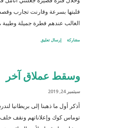
وخلال فترة قصيرة جعلتني أتأمل ف
ا
قلبتها بسرعة وقارنت تجارب وقصص
ت
الغالب عندهم فطرة جميلة وطيبة ، ل
لتخرج مِسكها إلى العلن ، وقد تخت
مشاركة
إرسال تعليق
ابتسامة صادقة مع كلمات رقيقة وقل
والسلام بين الأنام. "تحركشت" بب
علمي تواجد فيه جنسيات من كل البل
وسقط عملاق آخر
أني من فلسطين أخبرني أن أباه س
الفلسطيني.
سبتمبر 24, 2019