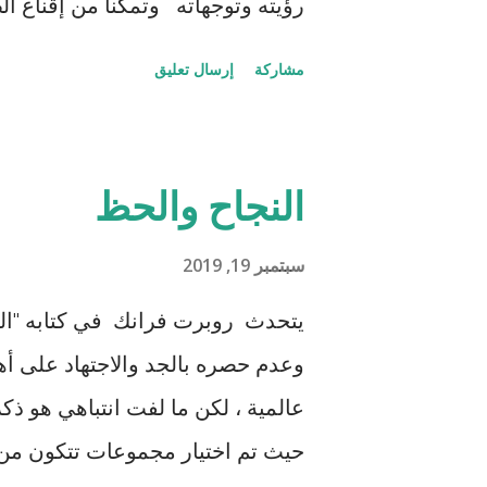
رؤيته وتوجهاته وتمكنا من إقناع ا
أردت مساعدتهما في تحضير كلمتيه
مشاركة
إرسال تعليق
يبدو أن بعض الآباء لم يستطيعوا 
عرضهم الانتخابي بسيطة وواضحة 
لأنها بنفس مستوى اللغة والعاطفة ،
النجاح والحظ
برغبة حقيقية وليس طمعاً في الم
ما أخبرني آدم أن الطلبة تجمهروا بع
سبتمبر 19, 2019
أمطروه بمطالبهم (مثل زيادة وقت ا
يتحدث روبرت فرانك في كتابه "الن
حجم المسؤلية
وعدم حصره بالجد والاجتهاد على أ
عالمية ، لكن ما لفت انتباهي هو ذك
حيث تم اختيار مجموعات تتكون من 