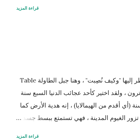
عشوائي. توزعت المجموعات للقيام بمهام مختلفة وعند الانتهاء قام الباحث بإعطاء ٤
قراءة المزيد
لباحث أن قائد المجموعة في جميعها كان يأكل
سبوا لأنفسهم الإنجاز وبالتالي استحقوا الجائزة
استثنائي حسب التجربة! ويعلق روبرت فيقول أن
ل لذكاءه ومهارته وجهوده عندما يقص حكاياته ،
 الوصول الى ما وصل إليه خلال رحلته ! ويعلق
ل عن "وما بكم من نعمة فمن الله" ، وعن "وإذا
منظر الجبال مهيب ، لا تمل من النظر إليها "وكيف نُصِبت" ، وهنا جبل الطاولة Table
نبه" وينسى توفيق الله له عندما أخبره صديقه
ما ترون ، ولقد اختير كأحد عجائب الدنيا السبع سنة
يدة لم يشترها من...
أكثر من ٢٦٠ مليون سنة (أي أقدم من الهيمالايا) ، إنه هدية الأرض كما
تزور الغيوم المدينة ، فهي تستمتع ببسط جسدها
عليه لتشكل غطاء طاولة طبيعي tablecloth ، فسفحه المسطح متعة للناظرين
قراءة المزيد