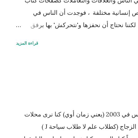
ي الناس والعلاقات والتعاملات كصفحات كتاب
 إنسانية مختلفة ، فوجدت أن الناس في
كننا نحتاج أن نحفزها و'نتحركش' بها برفق
لف صعوبة المهمة من ثقافة إلى أخرى ، لكن
قراءة المزيد
يل من الدعابة اللطيفة كفيلة بنشر الحب
احث من جنوب افريقيا خلال مشاركتي في مؤتمر
اد ، وكان اسمه ياسر من راوندا ، ولما عرف
ماه على اسم ياسر عرفات تضامناً مع الشعب
أذكر أول ما ذهبنا إلى بريطانيا لندرس في 2003 (يعني زمان أوي) كنا نرى محلات
توماس كوك وإعلاناتهم ونقف خلف الزجاج (كطلاب علم لا طلاب سياحة J )