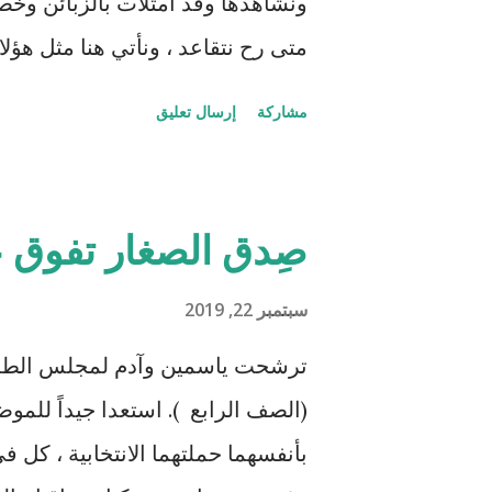
ونشاهدها وقد امتلأت بالزبائن وخصو
متى رح نتقاعد ، ونأتي هنا مثل هؤل
مشاركة
إرسال تعليق
امبراطورية بدأت بخطوات بسيطة م
صِدق الصغار تفوق ع
22000 م
المالية والتي تمخضت في مفاوضات
سبتمبر 22, 2019
الرئيسي في رأيي والذي يتكرر باست
ترشحت ياسمين وآدم لمجلس الطلبة
على التكيف مع الظروف الجديدة وبط
(الصف الرابع ). استعدا جيداً للم
بأنفسهما حملتهما الانتخابية ، كل
little too late ، وكابرت بالا...