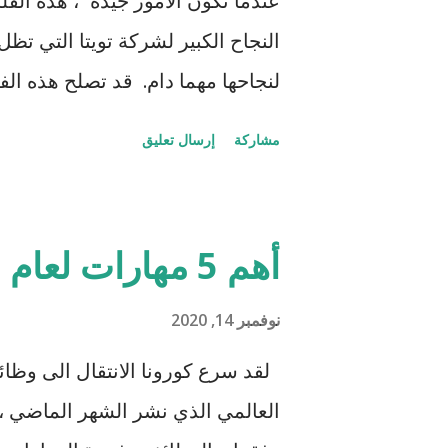
عندما تكون الأمور جيدة "، هذه الفل
ا
النجاح الكبير لشركة تويتا التي ت
ت
لنجاحها مهما دام. قد تصلح هذه ا
الإنسان لمهاراته ولياقته الحالية فل
مشاركة
إرسال تعليق
كرشه وتضعف عضلاته ويستسلم للز
أهم 5 مهارات لعام 2025
نوفمبر 14, 2020
لقد سرع كورونا الانتقال الى وظا
العالمي الذي نشر الشهر الماضي ، ح