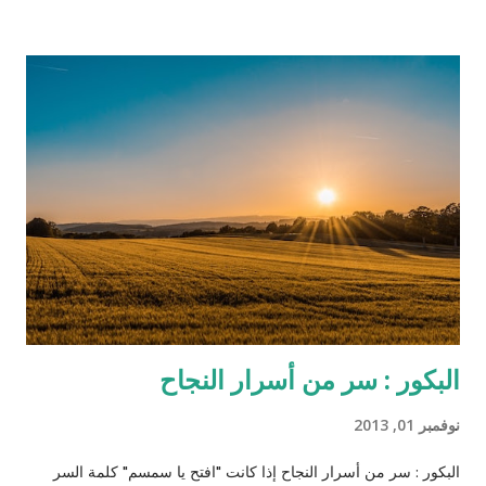
بعد أن تحرر وأصبح صديقًا وشريكاً للطبيب الألماني شولتز (لازم يكون
الأبيض إله دور إيجابي في هوليوود حتى لو كان أوروبي وهذه مقصودة
كمان) الذي قرر مساعدته لتحرير زوجته من العبودية بعد أن عرف أنها
تعيش في مزرعة الإقطاعي كاندي الذي يمتلك الكثير من العبيد (اللي
بده يحضر الفيلم ما يكمل قراءة!). تسير كل الأمور على ما يرام حتى
يلاحظ رئيس الخدم علاقة خفية صعب إخفاءها بين الزوج وزوجته، وقد
كان رئيس الخدم ستيفين معروف بولائه الذي لا يعرف الحدود
والمصلحة المادية بل ظهر متيماً بسيده وأكثر غلظة منه على سائر
العبيد، واكتشف خطة جانجو وا...
البكور : سر من أسرار النجاح
نوفمبر 01, 2013
البكور : سر من أسرار النجاح إذا كانت "افتح يا سمسم" كلمة السر