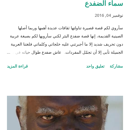
سماء الضفدع
نوفمبر 04, 2016
سأروي لكم قصة قصيرة تناولتها ثقافات عديدة أهمها وربما أصلها
الصينية القديمة، إنها قصة ضفدع البئر لكني سأرويها لكم بصبغة عربية
دون تحريف شديد إلا ما أجبرتني عليه خلجاتي وكلماتي فلغتنا العربية
الجميلة تأبى إلا أن تجمّل المفردات. عاش ضفدع طوال حياته في بئر
سحيق كان يستمتع بحياته مستلقياً في القاع ينظر للسماء وزرقتها
مشاركة
تعليق واحد
قراءة المزيد
وجمال السحاب وهو يمر مشكلاً لوحات بيضاء سريعة وبطيئة مثل
لحظات الحياة. كان هذا عالمه الذي تقوقع فيه وظن أن عيشته لوحده
هي الأفضل والأمثل، حتى جاءت سلحفاة وأطلت عليه برأسها
الصغير الذي غطى جزءاً كبيراً من الضوء من أعلى فلفتت انتباه
الضفدع. قالت السلحفاة : "كيف أنت اليوم أيها الضفدع؟" رد عليها وقد
نفخ أوداجه واخضر خضاره وقال: "أنا كما ترين أسبح في هذا الماء
الراكد الساكن الهادئ أمتع ناظري في الموج الذي أفتعله على مزاجي
وقدر حجمي وعندي من البيوت بعدد الحفر المنتشرة في جوانب البئر،