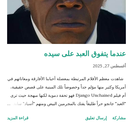
أختبئ فيها من المطر وكلما ارتفع منسوب الماء اعتليت بيتا (حفرة)
أعلى. طعامي كما تعلمين حشرات تائهة جذبها الماء الداكن ورائحته
المعتقة، تعالي واستمتعي معي لأخبرك عن تجارب...
عندما يتفوق العبد على سيده
أغسطس 27, 2025
شاهدت معظم الأفلام المرتبطة بمعضلة أحبابنا الأفارقة ومعاناتهم في
أمريكا وكثير منها مؤلم جداً وخصوصاً تلك المبنية على قصص حقيقية،
أم فيلم Django Unchained فهو تحفة دموية لكنها مبهجة حيث ترى
"العبد" جانجو حراً طليقاً يفتك بالمجرمين البيض ومنهم "أسياد" سابقين
له وكلهم مطلوبون للعدالة وكان ذلك العمل حينها قانونياً بل وتضع له
مشاركة
إرسال تعليق
قراءة المزيد
الحكومة جوائز نقدية. ننتقل إلى المشهد الذي يترقب فيه المشاهد
وينتظر اللحظة الرومانسية التي اقترب فيها جانجو من تحرير زوجته