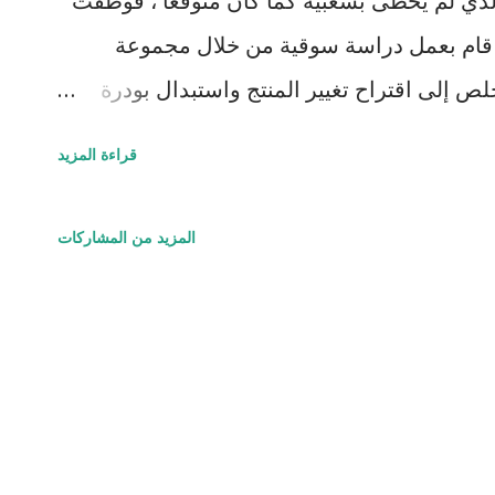
الذي لم يحظى بشعبية كما كان متوقعاً ، فوظفت
قام بعمل دراسة سوقية من خلال مجموعة
لص إلى اقتراح تغيير المنتج واستبدال بودرة
لبيت ستقوم بنفسها بإضافة البيض إلى الخليط ،
قراءة المزيد
 المنتج (المصدر هنا ) كيف تحقق ذلك ؟ مع أن
؟ يبدو الأمر متناقضاً ! باختصار عرف ديتشر
المزيد من المشاركات
 والخبرة) من خلال دراسة طريقة تفكير الزبون وسلوكه
ن المستهدف بشكل قريب كما كان يقول ستيف جوبز ) ،
اتهن السحرية وقيمتهن المضافة التي يمكن أن
الإضافة إلى متعة العمل وبذل المجهود مع بعض
. وما زال الحديث عن هذه الظاهرة مستمراً
 شك أن "أثر أيكيا" كما وصفتها دراسة جامعة