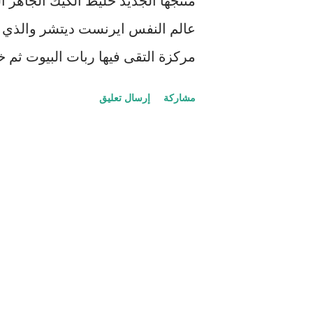
منتجها الجديد خليط الكيك الجاهز 
ا
عالم النفس ايرنست ديتشر والذي 
ت
مركزة التقى فيها ربات البيوت ثم خ
البيض بالبيض الطازج ، أي أن ربة ا
مشاركة
إرسال تعليق
وتم له ما أراد وتحقق نجاح كبير في
المجهود كان أكبر من قبل ربة البيت 
(درس 1: الاستعانة بأهل العلم
(درس 2: الاستماع الى الزبو
أن المنتج الجاهز سلب النساء لمس
يتفاخرن بها أمام الضيوف مثلاً ! ب
التحديات ومن ثم الاحتفال بالنتيجة
وتتكرر التجارب مع أهل التسويق ولا