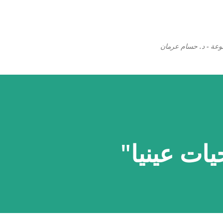
التخطي إلى المحتوى الرئيسي
وعة - د. حسام عرمان
يات عينيا"