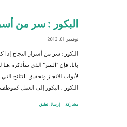
زوجته بعد أن تحرر وأصبح صديقًا وش
الأبيض إله دور إيجابي في هوليوو
البكور : سر من أسر
قرر مساعدته لتحرير زوجته من الع
الإقطاعي كاندي الذي يمتلك الكثير 
نوفمبر 01, 2013
قراءة!). تسير كل الأمور على ما 
البكور : سر من أسرار النجاح إذا 
إخفاءها بين الزوج وزوجته، وقد كا
بابا، فإن "السر" الذي سأذكره هنا 
يعرف الحدود والمصلحة المادية بل 
لأبواب الانجاز وتحقيق النتائج التي 
العبيد، واكتشف خطة جانجو وا...
البكور"، البكور إلى العمل كموظف،
لن أسوق لكم أمثلة عالمية مثل تات
مشاركة
إرسال تعليق
عن تجربتي الشخصية المتواضعة إلى 
العمل والعائلة والمجتمع و تقبل ال