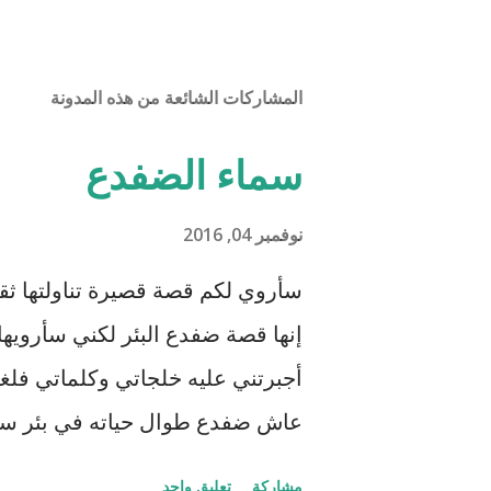
المشاركات الشائعة من هذه المدونة
سماء الضفدع
نوفمبر 04, 2016
سأروي لكم قصة قصيرة تناولتها ثقا
إنها قصة ضفدع البئر لكني سأرويها
أجبرتني عليه خلجاتي وكلماتي فلغتن
عاش ضفدع طوال حياته في بئر سحيق
للسماء وزرقتها وجمال السحاب وهو
مشاركة
تعليق واحد