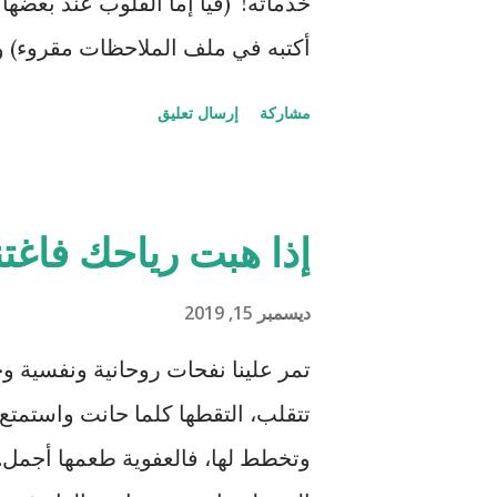
خدماته! (فيا إما القلوب عند بعضها 
أكتبه في ملف الملاحظات مقروء) وأ
أشياء مشابهة مع بعض الأصدقاء بمج
مشاركة
إرسال تعليق
الروائي البريطاني المعروف جورج 
١٩٨٤ والتي كتبها في الأربعينات 
يمكّن الدول المستبدة (ويفترض أن
إذا هبت رياحك فاغتن
البيوت ومراقبة الناس وقمعهم. ان
الواقع بمقاييس مختلفة من خلال الس
ديسمبر 15, 2019
تصدر الأخبار مؤخراً، لكن التجسس (ح
تمر علينا نفحات روحانية ونفسية وجس
الجديد) لأهداف ربحية في الدول ا
تتقلب، التقطها كلما حانت واستمتع 
رأسها الصين.
وتخطط لها، فالعفوية طعمها أجمل. 