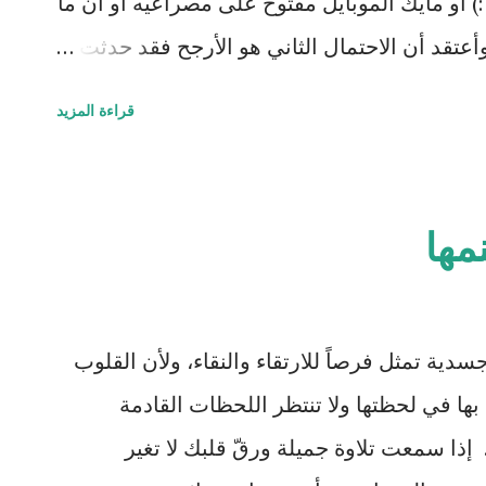
:) أو مايك الموبايل مفتوح على مصراعيه أو أن ما
عتقد أن الاحتمال الثاني هو الأرجح فقد حدثت
رد حديثهم عن موضوع معين (وباللغة العربية)!!
قراءة المزيد
أورويل أظهر عبرقرية استشرافية في روايته
والتي تنبأ فيها بوجود تلفاز يعمل في اتجاهين، حيث
ها منطقة غربية مش صينية) مشاهدة ما يجري في
مها
دهشت عندما قرأت روايته فقد أصبحنا نعيش هذا
وشيال ميديا والتلفاز الذكي بالتحديد الذي
الياً) يدار من قبل القطاع الخاص (بيج برذر
دية تمثل فرصاً للارتقاء والنقاء، ولأن القلوب
لغربية وفي كل شيء في الدول البوليسية وعلى
بها في لحظتها ولا تنتظر اللحظات القادمة
إذا سمعت تلاوة جميلة ورقّ قلبك لا تغير