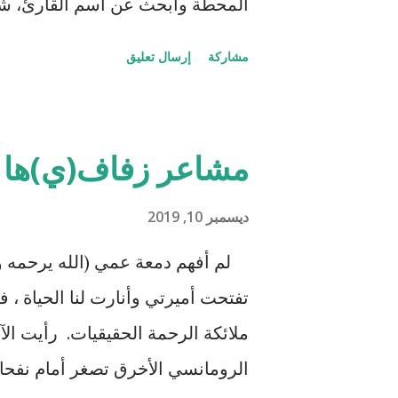
المحطة وابحث عن اسم القارئ، شع
موبايلك مباشرة، طلب أبناءك أن تل
مشاركة
إرسال تعليق
والعب معهم، تذكرت أنك لم تزر أ
عليهم، عزمك أصدقاءك على لعبة 
عائلي إبداعي اشتر تذكرة وفرح أبنا
مشاعر زفاف(ي)ها
وواسيه لعلك تخفف عنه، فرصة للسفر
بشخص مميز تقدم وسلم عليه وتعرف
ديسمبر 10, 2019
عديدة تحتاج منا الإنصات والتربص ب
لم أفهم دمعة عمي (الله يرحمه ويج
تتحرك ثم تسكن، وكما قال الإمام ا
تفتحت أميرتي وأنارت لنا الحياة ، 
فاغتنمها فعقبى كل خافقة سكون 
ملائكة الرحمة الحقيقيات. رأيت ا
الرومانسي الأخرق تصغر أمام نفحات 