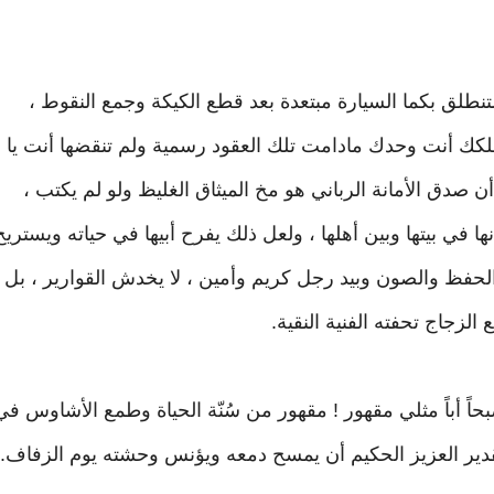
ستنطلق بكما السيارة مبتعدة بعد قطع الكيكة وجمع النقوط ،
 ملكك أنت وحدك مادامت تلك العقود رسمية ولم تنقضها أنت يا
دق الأمانة الرباني هو مخ الميثاق الغليظ ولو لم يكتب ،
ها في بيتها وبين أهلها ، ولعل ذلك يفرح أبيها في حياته ويستريح
 الحفظ والصون وبيد رجل كريم وأمين ، لا يخدش القوارير ، بل
 الزجاج تحفته الفنية النقية.
حاً أباً مثلي مقهور ! مقهور من سُنّة الحياة وطمع الأشاوس في
قدير العزيز الحكيم أن يمسح دمعه ويؤنس وحشته يوم الزفاف.