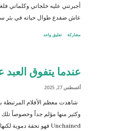
أجبرتني عليه خلجاتي وكلماتي فلغتن
عاش ضفدع طوال حياته في بئر سحيق
للسماء وزرقتها وجمال السحاب وهو
مشاركة
تعليق واحد
لحظات الحياة. كان هذا عالمه الذ
والأمثل، حتى جاءت سلحفاة وأطلت 
الضوء من أعلى فلفتت انتباه الضفدع
عندما يتفوق العبد 
الضفدع؟" رد عليها وقد نفخ أوداجه
هذا الماء الراكد الساكن الهادئ أ
أغسطس 27, 2025
وقدر حجمي وعندي من البيوت بعدد 
شاهدت معظم الأفلام المرتبطة بمعض
من المطر وكلما ارتفع منسوب الماء
حشرات تائهة جذبها الماء الداكن و
Unchained فهو تحفة دموية