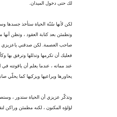
لك حتى دخول الميدان.
لكن لأنها سُنّة الحياة ستأخذ جسدها و
وتطمئن بعد كتابة العقود ، وتظن أنها
صاحب العصمة. لكن صدقني ياعزيزي أن ص
فعليك أن تكرمها وتدللها وترفق بها وكأن
عند مماته ، عندما يعلم أن ياقوتته في
يحاورها ويراعيها ويزكيها كما يحلّي صانع
وتذكّر عزيزي أن الحياة ستدور ، وستصب
لؤلؤه المكنون ، لكنه مطمئن وراكن لت