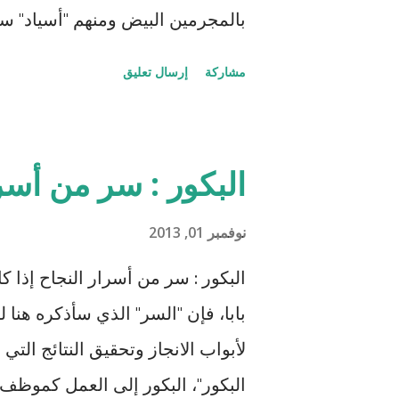
عن تجارب...
بالمجرمين البيض ومنهم "أسياد" سا
العمل حينها قانونياً بل وتضع له ال
مشاركة
إرسال تعليق
يترقب فيه المشاهد وينتظر اللحظة 
زوجته بعد أن تحرر وأصبح صديقًا وش
الأبيض إله دور إيجابي في هوليوو
البكور : سر من أسر
قرر مساعدته لتحرير زوجته من الع
الإقطاعي كاندي الذي يمتلك الكثير 
نوفمبر 01, 2013
قراءة!). تسير كل الأمور على ما 
البكور : سر من أسرار النجاح إذا 
إخفاءها بين الزوج وزوجته، وقد كا
بابا، فإن "السر" الذي سأذكره هنا 
يعرف الحدود والمصلحة المادية بل 
لأبواب الانجاز وتحقيق النتائج التي 
العبيد، واكتشف خطة جانجو وا...
البكور"، البكور إلى العمل كموظف،