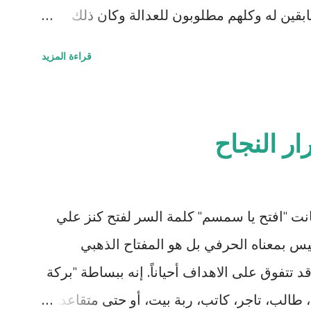
بقين له وكلهم مطلوبون للعدالة وكان ذلك
حكومة جوائز نقدية. ننتقل إلى المشهد الذي
قراءة المزيد
الرومانسية التي اقترب فيها جانجو من تحرير
ريكاً للطبيب الألماني شولتز (لازم يكون
د حتى لو كان أوروبي وهذه مقصودة كمان) الذي
ار النجاح
بودية بعد أن عرف أنها تعيش في مزرعة
من العبيد (اللي بده يحضر الفيلم ما يكمل
يرام حتى يلاحظ رئيس الخدم علاقة خفية صعب
كانت "افتح يا سمسم" كلمة السر لفتح كنز علي
ن رئيس الخدم ستيفين معروف بولائه الذي لا
ليس بمعناه الحرفي بل هو المفتاح الذهبي
ظهر متيماً بسيده وأكثر غلظة منه على سائر
قد تتفوق على الاهداف أحياناً. إنه ببساطة "بركة
 طالب، تاجر، كاتب، ربة بيت، أو حتى متقاعد.