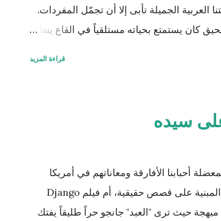
ا العربية الجميلة تأبى إلا أن تجمّل المفردات.
 كان يستمتع بحياته مستلقياً في القاع ينظر
 يمر مشكلاً لوحات بيضاء سريعة وبطيئة مثل
قراءة المزيد
ي تقوقع فيه وظن أن عيشته لوحده هي الأفضل
عليه برأسها الصغير الذي غطى جزءاً كبيراً من
. قالت السلحفاة : "كيف أنت اليوم أيها
على سيده
 واخضر خضاره وقال: "أنا كما ترين أسبح في
متع ناظري في الموج الذي أفتعله على مزاجي
الحفر المنتشرة في جوانب البئر، أختبئ فيها
لة أحبابنا الأفارقة ومعاناتهم في أمريكا
 اعتليت بيتا (حفرة) أعلى. طعامي كما تعلمين
وكثير منها مؤلم جداً وخصوصاً تلك المبنية على قصص حقيقية، أم فيلم Django
رائحته المعتقة، تعالي واستمتعي معي لأخبرك
 لكنها مبهجة حيث ترى "العبد" جانجو حراً طليقاً يفتك