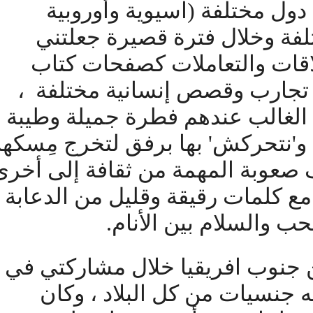
دول مختلفة (آسيوية وأوروبية
لفة وخلال فترة قصيرة جعلتني
اقات والتعاملات كصفحات كتاب
 تجارب وقصص إنسانية مختلفة ،
لغالب عندهم فطرة جميلة وطيبة ،
 و'نتحركش' بها برفق لتخرج مِسكها
ف صعوبة المهمة من ثقافة إلى أخرى
مع كلمات رقيقة وقليل من الدعابة
حب والسلام بين الأنام.
جنوب افريقيا خلال مشاركتي في
 جنسيات من كل البلاد ، وكان