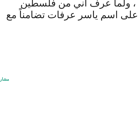
 ، ولما عرف أني من فلسطين
على اسم ياسر عرفات تضامناً مع
مشار