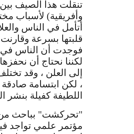
تنقلت هذا الصيف بين 
وأفريقية) لأسباب مخت
أتأمل في الناس والعل
قلبتها بسرعة وقارنت
فوجدت أن الناس في ا
لكننا نحتاج أن نحفزها
إلى العلن ، وقد تختل
، لكن ابتسامة صادقة 
اللطيفة كفيلة بنشر ال
"تحركشت" بباحث من 
مؤتمر علمي تواجد فيه