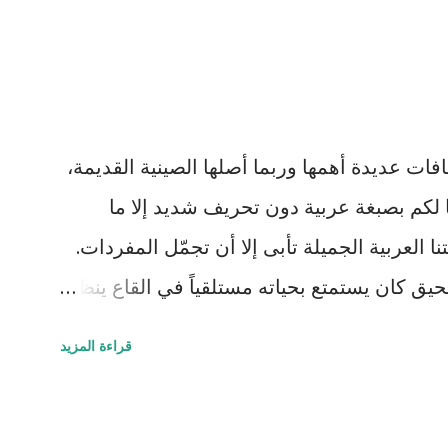
فات عديدة أهمها وربما أصلها الصينية القديمة،
 لكم بصبغة عربية دون تحريف شديد إلا ما
ا العربية الجميلة تأبى إلا أن تجمّل المفردات.
 كان يستمتع بحياته مستلقياً في القاع ينظر
 يمر مشكلاً لوحات بيضاء سريعة وبطيئة مثل
قراءة المزيد
ي تقوقع فيه وظن أن عيشته لوحده هي الأفضل
عليه برأسها الصغير الذي غطى جزءاً كبيراً من
. قالت السلحفاة : "كيف أنت اليوم أيها