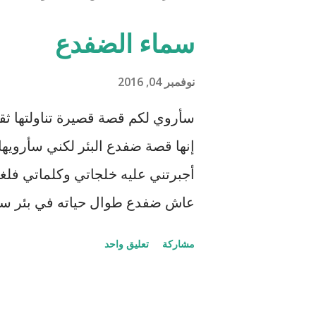
سماء الضفدع
نوفمبر 04, 2016
سأروي لكم قصة قصيرة تناولتها ثقا
إنها قصة ضفدع البئر لكني سأرويها
أجبرتني عليه خلجاتي وكلماتي فلغتن
عاش ضفدع طوال حياته في بئر سحيق
للسماء وزرقتها وجمال السحاب وهو
مشاركة
تعليق واحد
لحظات الحياة. كان هذا عالمه الذ
والأمثل، حتى جاءت سلحفاة وأطلت 
الضوء من أعلى فلفتت انتباه الضفدع