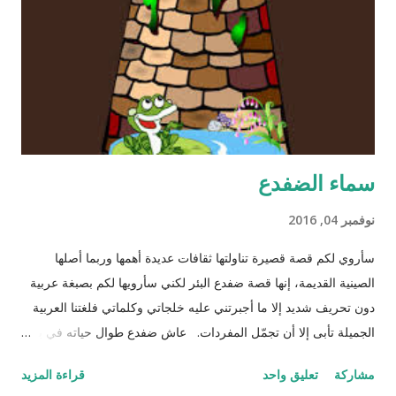
سماء الضفدع
نوفمبر 04, 2016
سأروي لكم قصة قصيرة تناولتها ثقافات عديدة أهمها وربما أصلها
الصينية القديمة، إنها قصة ضفدع البئر لكني سأرويها لكم بصبغة عربية
دون تحريف شديد إلا ما أجبرتني عليه خلجاتي وكلماتي فلغتنا العربية
الجميلة تأبى إلا أن تجمّل المفردات. عاش ضفدع طوال حياته في بئر
سحيق كان يستمتع بحياته مستلقياً في القاع ينظر للسماء وزرقتها
مشاركة
تعليق واحد
قراءة المزيد
وجمال السحاب وهو يمر مشكلاً لوحات بيضاء سريعة وبطيئة مثل