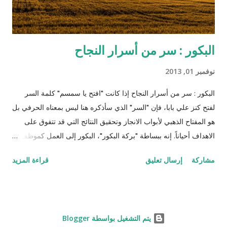
البكور : سر من أسرار النجاح
نوفمبر 01, 2013
البكور : سر من أسرار النجاح إذا كانت "افتح يا سمسم" كلمة السر
لفتح كنز علي بابا، فإن "السر" الذي سأذكره هنا ليس بمعناه الحرفي بل
هو المفتاح الذهبي لأبواب الانجاز وتحقيق النتائج التي قد تتفوق على
الاهداف أحياناً. إنه ببساطة "بركة البكور"، البكور إلى العمل كموظف،
طالب، تاجر، كاتب، ربة بيت، أو حتى متقاعد. لن أسوق لكم أمثلة
مشاركة
إرسال تعليق
قراءة المزيد
عالمية مثل تاتشر وغيرها (أنظر المقالة هنا ) لكني سأخبركم عن
تجربتي الشخصية المتواضعة إلى الآن، أدام الله علينا وعليكم نعمة
التوفيق في العمل والعائلة والمجتمع و تقبل الله منا ومنكم صالح
الأعمال ، (سامحوني الجملة المعترضة صارت خطبة جمعة :) أستطيع
‏يتم التشغيل بواسطة Blogger
أن أعزو جزء كبير من سبب تفوقي في المدرسة والجامعة والعمل إلى