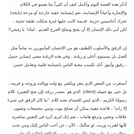
أذكر هذه القصة اليوم وأتامل كيف أن كثيراً منا يقسو في الكلام
والإشارة وأحياناً الإبتسامة، نعم إبتسامة خفية جارحة أو مزحة (بايخة)
تحرك أحاسيس حزينة قديمة كانت عليها غبرة شكلت طبقة ثخينة ،
لكن أبى ذلك الإنسان إلا أن يفتح ويملح الجرح القديم ، لماذا يا
!!
رفيقي
إن الرفق والأسلوب اللطيف هو من الإحسان المأمورين به تماماً مثل
العدل بل بمستوى أعلى و زيادة ، وفي هذه الزيادة معنى إنساني جميل
، رقيق وأنيق. أنك تكسب محبة الناس بابتسامة قلبية وتعامل حسن.
أستغرب من البعض الذي ينفر ويكشر مع ولده ووالده وزوجه و قريبه ،
بل حتى مع عميله (
client
) الذي هو مصدر رزقه (إن صح التعبير).
كلام
رسولنا الكريم ، الذي ليس للحسام بعده كلام :"ما كان الرفق في شيء
إلا زانه" ، قاعدة ذهبية يمكن أن تصلح بيوت وتبني مجتمعات وتصون
علاقات وتحيي وترفع هامات ، نعم إنك لترى أثره في النفس مباشرة
كأنها اهتزت وربت.
لو سألتك ، الآن ، عن أحب الناس إليك ومن تحب
مجالستهم لربطت هذا بذاك مع شيء من الفكاهة كفاكهة للمجلس