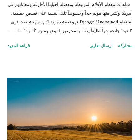
شاهدت معظم الأفلام المرتبطة بمعضلة أحبابنا الأفارقة ومعاناتهم في
أمريكا وكثير منها مؤلم جداً وخصوصاً تلك المبنية على قصص حقيقية،
أم فيلم Django Unchained فهو تحفة دموية لكنها مبهجة حيث ترى
"العبد" جانجو حراً طليقاً يفتك بالمجرمين البيض ومنهم "أسياد" سابقين
له وكلهم مطلوبون للعدالة وكان ذلك العمل حينها قانونياً بل وتضع له
مشاركة
إرسال تعليق
قراءة المزيد
الحكومة جوائز نقدية. ننتقل إلى المشهد الذي يترقب فيه المشاهد
وينتظر اللحظة الرومانسية التي اقترب فيها جانجو من تحرير زوجته
بعد أن تحرر وأصبح صديقًا وشريكاً للطبيب الألماني شولتز (لازم يكون
الأبيض إله دور إيجابي في هوليوود حتى لو كان أوروبي وهذه مقصودة
كمان) الذي قرر مساعدته لتحرير زوجته من العبودية بعد أن عرف أنها
تعيش في مزرعة الإقطاعي كاندي الذي يمتلك الكثير من العبيد (اللي
بده يحضر الفيلم ما يكمل قراءة!). تسير كل الأمور على ما يرام حتى
يلاحظ رئيس الخدم علاقة خفية صعب إخفاءها بين الزوج وزوجته، وقد
كان رئيس الخدم ستيفين معروف بولائه الذي لا يعرف الحدود
والمصلحة المادية بل ظهر متيماً بسيده وأكثر غلظة منه على سائر
العبيد، واكتشف خطة جانجو وا...