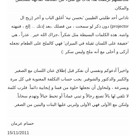
والمكان.
ناداني أحد طلبتي الطيبين 'بحسن نية' أغلق الباب و آخر (زيح ال
projector
) دون ذكر لو سمحت ، من فضلك
،بعد إذنك ... إلخ ، فنبهته
وانتبه.
هذه الكلمات البسيطة مثل شكراً ،جزاك الله خير . عذراً ، هي
'خفيفة على اللسان ثقيلة في الميزان' فهي كالملح على الطعام تجعله
أزكى و أحلى مع أنه ملح وليس سكر :)
واخيراً أدعوكم ونفسي أن نفكر قبل إطلاق عنان اللسان مع الصغير
والكبير والدكتور والشوفير.
يجب حساب التكلفة المعنوية في كل مرة
وبسرعة ، ولنحاول أن نجعلها حلوة من فمنا و إيجابية دائماً.
فلرب كلمة
لا تلقي لها بالاً تصنع رجالاً و تبني عماداً أو
تحبط جبالاً وتهدم سحاباً.
و
لنكن مع الأولى فهي الأولى ولنربي عليها البنات والبنين من الصغر.
حسام عرمان
15/11/2011