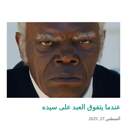
لحظات الحياة. كان هذا عالمه الذي تقوقع فيه وظن أن عيشته لوحده
هي الأفضل والأمثل، حتى جاءت سلحفاة وأطلت عليه برأسها
الصغير الذي غطى جزءاً كبيراً من الضوء من أعلى فلفتت انتباه
الضفدع. قالت السلحفاة : "كيف أنت اليوم أيها الضفدع؟" رد عليها وقد
نفخ أوداجه واخضر خضاره وقال: "أنا كما ترين أسبح في هذا الماء
الراكد الساكن الهادئ أمتع ناظري في الموج الذي أفتعله على مزاجي
وقدر حجمي وعندي من البيوت بعدد الحفر المنتشرة في جوانب البئر،
أختبئ فيها من المطر وكلما ارتفع منسوب الماء اعتليت بيتا (حفرة)
أعلى. طعامي كما تعلمين حشرات تائهة جذبها الماء الداكن ورائحته
المعتقة، تعالي واستمتعي معي لأخبرك عن تجارب...
عندما يتفوق العبد على سيده
أغسطس 27, 2025