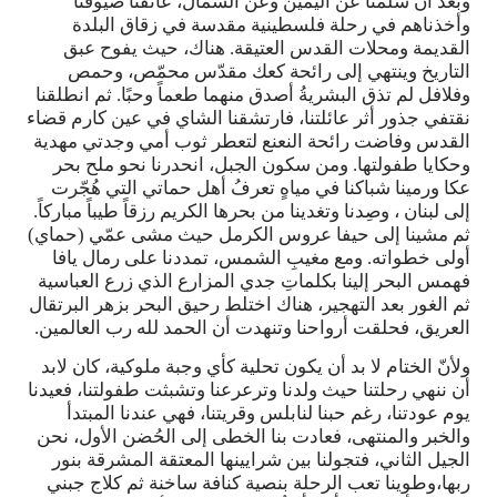
وبعد أن سلّمنا عن اليمين وعن الشمال، عانقنا ضيوفنا
وأخذناهم في رحلة فلسطينية مقدسة في زقاق البلدة
القديمة ومحلات القدس العتيقة. هناك، حيث يفوح عبق
التاريخ وينتهي إلى رائحة كعك مقدّس محمّص، وحمص
وفلافل
لم تذق البشريةُ أصدق منهما طعماً وحبًا. ثم انطلقنا
نقتفي جذور أثر عائلتنا، فارتشقنا الشاي في عين كارم قضاء
القدس وفاضت رائحة النعنع لتعطر ثوب أمي وجدتي مهدية
وحكايا طفولتها. ومن سكون الجبل، انحدرنا نحو ملح بحر
عكا ورمينا شباكنا في مياهٍ تعرفُ أهل حماتي التي هُجّرت
إلى لبنان ، وصِدنا وتغدينا من بحرها الكريم رزقاً طيباً مباركاً
.
ثم مشينا إلى حيفا عروس الكرمل حيث مشى عمّي (حماي)
أولى خطواته. ومع مغيبِ الشمس، تمددنا على رمال يافا
فهمس البحر إلينا بكلماتِ جدي المزارع الذي زرع العباسية
ثم الغور بعد التهجير، هناك اختلط رحيق البحر بزهر البرتقال
العريق، فحلقت أرواحنا وتنهدت أن الحمد لله رب العالمين.
ولأنّ الختام لا بد أن يكون تحلية كأي وجبة ملوكية، كان لابد
أن ننهي رحلتنا حيث ولدنا وترعرعنا وتشبثت طفولتنا، فعيدنا
يوم عودتنا، رغم حبنا لنابلس وقريتنا، فهي عندنا المبتدأ
والخبر والمنتهى، فعادت بنا الخطى إلى الحُضن الأول، نحن
الجيل الثاني، فتجولنا بين شرايينها المعتقة المشرقة بنور
ربها،وطوينا تعب الرحلة بنصية كنافة ساخنة ثم كلاج جبني