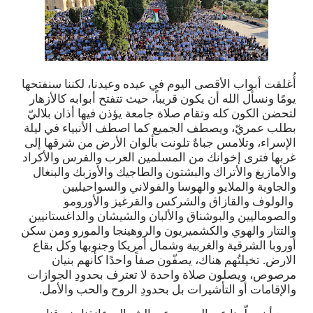
أُغلقت أبواب الأقصى اليوم في عيده وعيدنا، لكننا سنفتحها
يومًا ونسأل الله أن يكون قريباً، حيث تتفتح أبوابه كالأزهار
لتحضن الكون كله وتقام صلاة جامعة يؤذن فيها أذان بلاليّ
بطلب عمريّ، ويصطف الجميع كما اصطف الأنبياء في ليلة
الإسراء، وتلامس جباهٌ تلونت بألوان الأرض من شرقها إلى
غربها فترى إخوانك من المسلمين العرب والفرس والأكراد
والأمازيغ والأتراك والبشتون والطاجيك والأوزبك والبنغال
والجاوية والملايو والهوسا والفولاني والسواحيليين
والولوف والقازاق والشركس والقرغيز والأورومو
والصوماليين والبوشناق والألبان والشيشان والداغستانيين
والتتار والهوي والكشميريون والروهينجا والمورو ومن سكن
أوروبا الشرقية والغربية وشمال أمريكا وجنوبها وكل بقاع
الارض.
تخيلتُهم هناك، يصفّون صفاً واحدًا كأنهم بنيان
مرصوص، ويصلون صلاة واحدة لا تعترف بحدودِ الجوازات
والإقامات أو التأشيرات بل بحدودِ الروح والحب والأمل.