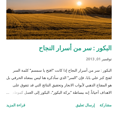
كان رئيس الخدم ستيفين معروف بولائه الذي لا يعرف الحدود
والمصلحة المادية بل ظهر متيماً بسيده وأكثر غلظة منه على سائر
العبيد، واكتشف خطة جانجو وا...
البكور : سر من أسرار النجاح
نوفمبر 01, 2013
البكور : سر من أسرار النجاح إذا كانت "افتح يا سمسم" كلمة السر
لفتح كنز علي بابا، فإن "السر" الذي سأذكره هنا ليس بمعناه الحرفي بل
هو المفتاح الذهبي لأبواب الانجاز وتحقيق النتائج التي قد تتفوق على
الاهداف أحياناً. إنه ببساطة "بركة البكور"، البكور إلى العمل كموظف،
طالب، تاجر، كاتب، ربة بيت، أو حتى متقاعد. لن أسوق لكم أمثلة
مشاركة
إرسال تعليق
قراءة المزيد
عالمية مثل تاتشر وغيرها (أنظر المقالة هنا ) لكني سأخبركم عن
تجربتي الشخصية المتواضعة إلى الآن، أدام الله علينا وعليكم نعمة