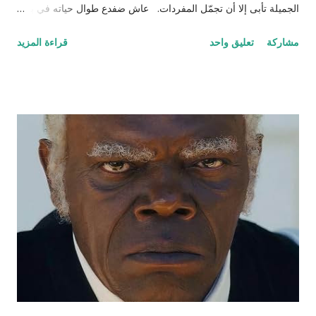
الجميلة تأبى إلا أن تجمّل المفردات. عاش ضفدع طوال حياته في بئر
سحيق كان يستمتع بحياته مستلقياً في القاع ينظر للسماء وزرقتها
مشاركة
تعليق واحد
قراءة المزيد
وجمال السحاب وهو يمر مشكلاً لوحات بيضاء سريعة وبطيئة مثل
لحظات الحياة. كان هذا عالمه الذي تقوقع فيه وظن أن عيشته لوحده
هي الأفضل والأمثل، حتى جاءت سلحفاة وأطلت عليه برأسها
الصغير الذي غطى جزءاً كبيراً من الضوء من أعلى فلفتت انتباه
الضفدع. قالت السلحفاة : "كيف أنت اليوم أيها الضفدع؟" رد عليها وقد
نفخ أوداجه واخضر خضاره وقال: "أنا كما ترين أسبح في هذا الماء
الراكد الساكن الهادئ أمتع ناظري في الموج الذي أفتعله على مزاجي
وقدر حجمي وعندي من البيوت بعدد الحفر المنتشرة في جوانب البئر،
أختبئ فيها من المطر وكلما ارتفع منسوب الماء اعتليت بيتا (حفرة)
أعلى. طعامي كما تعلمين حشرات تائهة جذبها الماء الداكن ورائحته
المعتقة، تعالي واستمتعي معي لأخبرك عن تجارب...