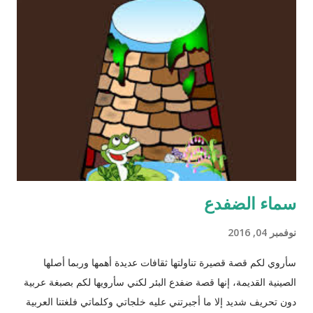
سماء الضفدع
نوفمبر 04, 2016
سأروي لكم قصة قصيرة تناولتها ثقافات عديدة أهمها وربما أصلها
الصينية القديمة، إنها قصة ضفدع البئر لكني سأرويها لكم بصبغة عربية
دون تحريف شديد إلا ما أجبرتني عليه خلجاتي وكلماتي فلغتنا العربية