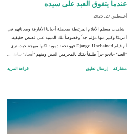
عندما يتفوق العبد على سيده
أغسطس 27, 2025
شاهدت معظم الأفلام المرتبطة بمعضلة أحبابنا الأفارقة ومعاناتهم في
أمريكا وكثير منها مؤلم جداً وخصوصاً تلك المبنية على قصص حقيقية،
أم فيلم Django Unchained فهو تحفة دموية لكنها مبهجة حيث ترى
"العبد" جانجو حراً طليقاً يفتك بالمجرمين البيض ومنهم "أسياد" سابقين
له وكلهم مطلوبون للعدالة وكان ذلك العمل حينها قانونياً بل وتضع له
مشاركة
إرسال تعليق
قراءة المزيد
الحكومة جوائز نقدية. ننتقل إلى المشهد الذي يترقب فيه المشاهد
وينتظر اللحظة الرومانسية التي اقترب فيها جانجو من تحرير زوجته
بعد أن تحرر وأصبح صديقًا وشريكاً للطبيب الألماني شولتز (لازم يكون
الأبيض إله دور إيجابي في هوليوود حتى لو كان أوروبي وهذه مقصودة
كمان) الذي قرر مساعدته لتحرير زوجته من العبودية بعد أن عرف أنها
تعيش في مزرعة الإقطاعي كاندي الذي يمتلك الكثير من العبيد (اللي
بده يحضر الفيلم ما يكمل قراءة!). تسير كل الأمور على ما يرام حتى
يلاحظ رئيس الخدم علاقة خفية صعب إخفاءها بين الزوج وزوجته، وقد