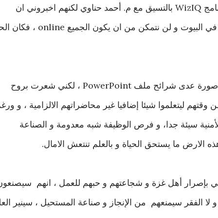
عادة ما انظم المحاضرات من خلال برنامج WizIQ بالتسيق مع م. أحمد حناوي لكنهم اخبروني ان
الكهرباء غير متوفرة في غزة باستمرار في البيوت و لن نتمكن من ان يكون الجميع ine
صحيح ان التفاعل كان عن بعد و بدون صورة عدى شرائح ملف PowerPoint ، لكني شعرت بروح
قتهم ليتعلموا شيئا إضافيا غير محاضراتهم الالزامية ، و ورغ
لأمنية سيئة جدا، و فرص الوظيفة شبه معدومة و الصناعة
هذه الارض ما يستحق الحياة و بالعلم تنتعش الامال.
فتي بإصرار أهل غزة و شجاعتهم و حبهم للعمل ، انهم سيصنعون
ة و لا الفقر سيمنعهم من الإنجاز و صناعة المستحيل ، سينير الع