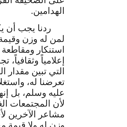
على الصحيفة الفرن
الهدامين.
ردنا يجب أن ي
لمن له وزن وقيمة
استنكار ومقاطعة 
إعلامياً وثقافياً،
التي تبين مقدار ا
تعرضنا له، واستغل
عليه وسلم، بل إن
لأن المجتمعات الغ
مشاعر الآخرين لأي
وزن له ولا قيمة م