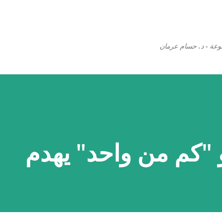
التخطي إلى المحتوى الرئيسي
وعة - د. حسام عرمان
"كم من واحد" يهدم