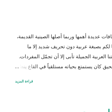
فات عديدة أهمها وربما أصلها الصينية القديمة،
 لكم بصبغة عربية دون تحريف شديد إلا ما
ا العربية الجميلة تأبى إلا أن تجمّل المفردات.
 كان يستمتع بحياته مستلقياً في القاع ينظر
 يمر مشكلاً لوحات بيضاء سريعة وبطيئة مثل
قراءة المزيد
ي تقوقع فيه وظن أن عيشته لوحده هي الأفضل
عليه برأسها الصغير الذي غطى جزءاً كبيراً من
. قالت السلحفاة : "كيف أنت اليوم أيها