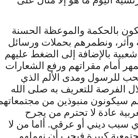
سية اليوم ما هو إلا مثال على
كون بالحكمة والموعظة الحسنة
 وأثر، ونطمرهم بحملات ورسائل
شعبية بالإضافة إلى الضغط عليهم
 تجمهر أمام مقراتهم ورفع الشعارات
لحب للرسول ومدى الألم الذي
ال الفرصة للتعريف به صلى الله
هم سيكونون منبوذين من مجتمعاتهم
ربية عادة لا تحترم من يجرح
 سبب ديني أو عرقي. أاما من لا
جتمعية كبيرة فيجب أن نهملهم