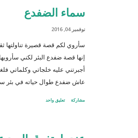
سماء الضفدع
نوفمبر 04, 2016
سأروي لكم قصة قصيرة تناولتها ثقا
إنها قصة ضفدع البئر لكني سأرويها
أجبرتني عليه خلجاتي وكلماتي فلغتن
عاش ضفدع طوال حياته في بئر سحيق
للسماء وزرقتها وجمال السحاب وهو
مشاركة
تعليق واحد
لحظات الحياة. كان هذا عالمه الذ
والأمثل، حتى جاءت سلحفاة وأطلت 
الضوء من أعلى فلفتت انتباه الضفدع