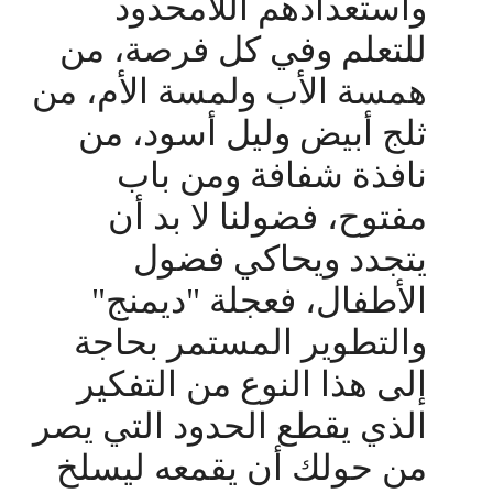
واستعدادهم اللامحدود
للتعلم وفي كل فرصة، من
همسة الأب ولمسة الأم، من
ثلج أبيض وليل أسود، من
نافذة شفافة ومن باب
مفتوح، فضولنا لا بد أن
يتجدد ويحاكي فضول
الأطفال، فعجلة "ديمنج"
والتطوير المستمر بحاجة
إلى هذا النوع من التفكير
الذي يقطع الحدود التي يصر
من حولك أن يقمعه ليسلخ