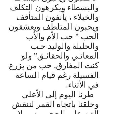
والبسطاء ويكرهون التكلف
والخيلاء ، يأنفون المتأفف
ويحبون المتلطف ويعشقون
الحب " حب الأم والأب
والحليلة والوليد حـب
المعانـي والحقائـق" ولو
كنت المفارق. حب من يزرع
الفسيلة رغم قيام الساعة
في الأثناء.
طرنا اليوم إلى الأعلى
وحلقنا باتجاه القمر لننقش
الفن على الحجر، رسم لا