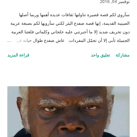
نوفمبر 04, 2016
سأروي لكم قصة قصيرة تناولتها ثقافات عديدة أهمها وربما أصلها
الصينية القديمة، إنها قصة ضفدع البئر لكني سأرويها لكم بصبغة عربية
دون تحريف شديد إلا ما أجبرتني عليه خلجاتي وكلماتي فلغتنا العربية
الجميلة تأبى إلا أن تجمّل المفردات. عاش ضفدع طوال حياته في بئر
سحيق كان يستمتع بحياته مستلقياً في القاع ينظر للسماء وزرقتها
مشاركة
تعليق واحد
قراءة المزيد
وجمال السحاب وهو يمر مشكلاً لوحات بيضاء سريعة وبطيئة مثل
لحظات الحياة. كان هذا عالمه الذي تقوقع فيه وظن أن عيشته لوحده
هي الأفضل والأمثل، حتى جاءت سلحفاة وأطلت عليه برأسها
الصغير الذي غطى جزءاً كبيراً من الضوء من أعلى فلفتت انتباه
الضفدع. قالت السلحفاة : "كيف أنت اليوم أيها الضفدع؟" رد عليها وقد
نفخ أوداجه واخضر خضاره وقال: "أنا كما ترين أسبح في هذا الماء
الراكد الساكن الهادئ أمتع ناظري في الموج الذي أفتعله على مزاجي
وقدر حجمي وعندي من البيوت بعدد الحفر المنتشرة في جوانب البئر،
أختبئ فيها من المطر وكلما ارتفع منسوب الماء اعتليت بيتا (حفرة)
أعلى. طعامي كما تعلمين حشرات تائهة جذبها الماء الداكن ورائحته