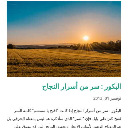
كمان) الذي قرر مساعدته لتحرير زوجته من العبودية بعد أن عرف أنها
تعيش في مزرعة الإقطاعي كاندي الذي يمتلك الكثير من العبيد (اللي
بده يحضر الفيلم ما يكمل قراءة!). تسير كل الأمور على ما يرام حتى
يلاحظ رئيس الخدم علاقة خفية صعب إخفاءها بين الزوج وزوجته، وقد
كان رئيس الخدم ستيفين معروف بولائه الذي لا يعرف الحدود
والمصلحة المادية بل ظهر متيماً بسيده وأكثر غلظة منه على سائر
العبيد، واكتشف خطة جانجو وا...
البكور : سر من أسرار النجاح
نوفمبر 01, 2013
البكور : سر من أسرار النجاح إذا كانت "افتح يا سمسم" كلمة السر
لفتح كنز علي بابا، فإن "السر" الذي سأذكره هنا ليس بمعناه الحرفي بل
هو المفتاح الذهبي لأبواب الانجاز وتحقيق النتائج التي قد تتفوق على