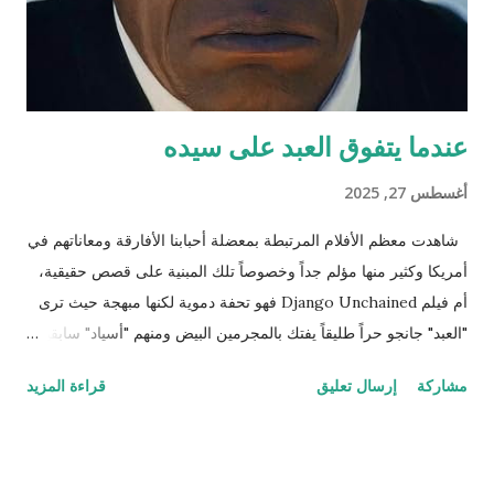
المعتقة، تعالي واستمتعي معي لأخبرك عن تجارب...
عندما يتفوق العبد على سيده
أغسطس 27, 2025
شاهدت معظم الأفلام المرتبطة بمعضلة أحبابنا الأفارقة ومعاناتهم في
أمريكا وكثير منها مؤلم جداً وخصوصاً تلك المبنية على قصص حقيقية،
أم فيلم Django Unchained فهو تحفة دموية لكنها مبهجة حيث ترى
"العبد" جانجو حراً طليقاً يفتك بالمجرمين البيض ومنهم "أسياد" سابقين
له وكلهم مطلوبون للعدالة وكان ذلك العمل حينها قانونياً بل وتضع له
مشاركة
إرسال تعليق
قراءة المزيد
الحكومة جوائز نقدية. ننتقل إلى المشهد الذي يترقب فيه المشاهد
وينتظر اللحظة الرومانسية التي اقترب فيها جانجو من تحرير زوجته
بعد أن تحرر وأصبح صديقًا وشريكاً للطبيب الألماني شولتز (لازم يكون
الأبيض إله دور إيجابي في هوليوود حتى لو كان أوروبي وهذه مقصودة