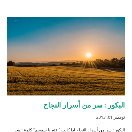
بعد أن تحرر وأصبح صديقًا وشريكاً للطبيب الألماني شولتز (لازم يكون
الأبيض إله دور إيجابي في هوليوود حتى لو كان أوروبي وهذه مقصودة
كمان) الذي قرر مساعدته لتحرير زوجته من العبودية بعد أن عرف أنها
تعيش في مزرعة الإقطاعي كاندي الذي يمتلك الكثير من العبيد (اللي
بده يحضر الفيلم ما يكمل قراءة!). تسير كل الأمور على ما يرام حتى
يلاحظ رئيس الخدم علاقة خفية صعب إخفاءها بين الزوج وزوجته، وقد
كان رئيس الخدم ستيفين معروف بولائه الذي لا يعرف الحدود
والمصلحة المادية بل ظهر متيماً بسيده وأكثر غلظة منه على سائر
العبيد، واكتشف خطة جانجو وا...
البكور : سر من أسرار النجاح
نوفمبر 01, 2013
البكور : سر من أسرار النجاح إذا كانت "افتح يا سمسم" كلمة السر