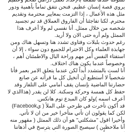
يروي قصة إنسان عظيم. فنحن نتفق تماماً بأهمية ودور
مثل هذه الأعمال ، إذا التزمت بمعايير محترمة وتقديم
محترم. لكنا تفاجئنا أن الفاروق العملاق قد تم تجسيد
شخصه من خلال ممثل.
أنا نفسي لم ولا أعرف هذا
الممثل ولم أره حتى الان ولا أريد.
رغم حدوث بلبلات وفتاوى تشدد هنا وتسهل هناك ومن
جهابذة العلماء وكل الاحترام للجميع دون سواء ، إلا أن
استفتاء النفس أمر مهم وراحة البال والاطمئنان أهم ،
وخصوصاً عندما يكون هناك اختلاف.
أنا لست بالمتشدد أبداً لكن عندما يتعلق الامر بعمر فأنا
شخصياً لا أستطيع أن أتخيل كل ما قرأته عن صانع
حضارتنا الماضية بإنسان يقف أمامي على التلفاز وقد
حفظ كل همسة وحركة وسكنة. كلا لن يقدر (هذاالذي لا
أعرف اسمه )ولو كان المبدع توم هانكس.
قد أكون تأخرت في طرحي على الملأ ( يFacebook)
لكن كما يقولون ان تأتي متأخرا خير من ان لا تأتي.
وأخيرا اقول "مشكلتي" هو أن ذلك الممثل ( مقهور منه
أنا ملاحظين ) سيصبح الصورة التي يترسخ في أذهاننا