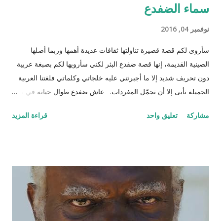
سماء الضفدع
نوفمبر 04, 2016
سأروي لكم قصة قصيرة تناولتها ثقافات عديدة أهمها وربما أصلها
الصينية القديمة، إنها قصة ضفدع البئر لكني سأرويها لكم بصبغة عربية
دون تحريف شديد إلا ما أجبرتني عليه خلجاتي وكلماتي فلغتنا العربية
الجميلة تأبى إلا أن تجمّل المفردات. عاش ضفدع طوال حياته في بئر
سحيق كان يستمتع بحياته مستلقياً في القاع ينظر للسماء وزرقتها
مشاركة
تعليق واحد
قراءة المزيد
وجمال السحاب وهو يمر مشكلاً لوحات بيضاء سريعة وبطيئة مثل
لحظات الحياة. كان هذا عالمه الذي تقوقع فيه وظن أن عيشته لوحده
هي الأفضل والأمثل، حتى جاءت سلحفاة وأطلت عليه برأسها
الصغير الذي غطى جزءاً كبيراً من الضوء من أعلى فلفتت انتباه
الضفدع. قالت السلحفاة : "كيف أنت اليوم أيها الضفدع؟" رد عليها وقد
نفخ أوداجه واخضر خضاره وقال: "أنا كما ترين أسبح في هذا الماء
الراكد الساكن الهادئ أمتع ناظري في الموج الذي أفتعله على مزاجي
وقدر حجمي وعندي من البيوت بعدد الحفر المنتشرة في جوانب البئر،