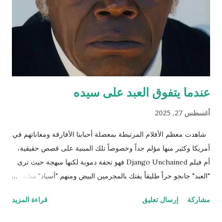
أختبئ فيها من المطر وكلما ارتفع منسوب الماء اعتليت بيتا (حفرة)
أعلى. طعامي كما تعلمين حشرات تائهة جذبها الماء الداكن ورائحته
المعتقة، تعالي واستمتعي معي لأخبرك عن تجارب...
عندما يتفوق العبد على سيده
أغسطس 27, 2025
شاهدت معظم الأفلام المرتبطة بمعضلة أحبابنا الأفارقة ومعاناتهم في
أمريكا وكثير منها مؤلم جداً وخصوصاً تلك المبنية على قصص حقيقية،
أم فيلم Django Unchained فهو تحفة دموية لكنها مبهجة حيث ترى
"العبد" جانجو حراً طليقاً يفتك بالمجرمين البيض ومنهم "أسياد" سابقين
له وكلهم مطلوبون للعدالة وكان ذلك العمل حينها قانونياً بل وتضع له
مشاركة
إرسال تعليق
قراءة المزيد
الحكومة جوائز نقدية. ننتقل إلى المشهد الذي يترقب فيه المشاهد
وينتظر اللحظة الرومانسية التي اقترب فيها جانجو من تحرير زوجته