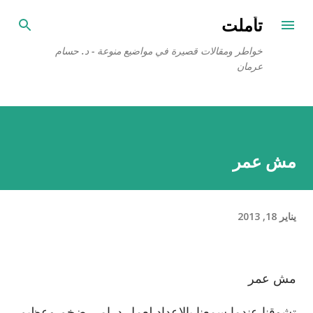
التخطي إلى المحتوى الرئيسي
تأملت
خواطر ومقالات قصيرة في مواضيع منوعة - د. حسام
عرمان
مش عمر
يناير 18, 2013
مش عمر
تشوقنا عندما سمعنا بالإعداد لعمل درامي ضخم وعظيم