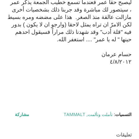
ليصبح حقاً عمر فعندما تسمع خطيب الجمعة يذكر عمر
، سيتصور لك مباشرة وقد جربنا ذلك بشخصيات أخرى
مازالت عالقة منذ الصغر. هذا على مضضه ومره بسيط
لكن الامرّ ان تراه يمثل لاحقا (وارجو ان لا يكون ) بدور
فيه "قلة أدب" وقد شهدنا ذلك مراراً فسيقول احدهم
حينها " له يا عمر" .... استغفر الله.
حسام عرمان
٤/٨/٢٠١٢
التسميات:
تأملت وتألمت
TAMMALT
مشاركة
تعليقات