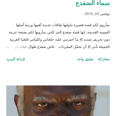
سماء الضفدع
نوفمبر 04, 2016
سأروي لكم قصة قصيرة تناولتها ثقافات عديدة أهمها وربما أصلها
الصينية القديمة، إنها قصة ضفدع البئر لكني سأرويها لكم بصبغة عربية
دون تحريف شديد إلا ما أجبرتني عليه خلجاتي وكلماتي فلغتنا العربية
الجميلة تأبى إلا أن تجمّل المفردات. عاش ضفدع طوال حياته في بئر
سحيق كان يستمتع بحياته مستلقياً في القاع ينظر للسماء وزرقتها
مشاركة
تعليق واحد
قراءة المزيد
وجمال السحاب وهو يمر مشكلاً لوحات بيضاء سريعة وبطيئة مثل
لحظات الحياة. كان هذا عالمه الذي تقوقع فيه وظن أن عيشته لوحده
هي الأفضل والأمثل، حتى جاءت سلحفاة وأطلت عليه برأسها
الصغير الذي غطى جزءاً كبيراً من الضوء من أعلى فلفتت انتباه
الضفدع. قالت السلحفاة : "كيف أنت اليوم أيها الضفدع؟" رد عليها وقد
نفخ أوداجه واخضر خضاره وقال: "أنا كما ترين أسبح في هذا الماء
الراكد الساكن الهادئ أمتع ناظري في الموج الذي أفتعله على مزاجي
وقدر حجمي وعندي من البيوت بعدد الحفر المنتشرة في جوانب البئر،