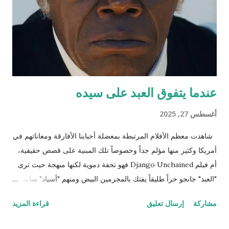
أختبئ فيها من المطر وكلما ارتفع منسوب الماء اعتليت بيتا (حفرة)
أعلى. طعامي كما تعلمين حشرات تائهة جذبها الماء الداكن ورائحته
المعتقة، تعالي واستمتعي معي لأخبرك عن تجارب...
عندما يتفوق العبد على سيده
أغسطس 27, 2025
شاهدت معظم الأفلام المرتبطة بمعضلة أحبابنا الأفارقة ومعاناتهم في
أمريكا وكثير منها مؤلم جداً وخصوصاً تلك المبنية على قصص حقيقية،
أم فيلم Django Unchained فهو تحفة دموية لكنها مبهجة حيث ترى
"العبد" جانجو حراً طليقاً يفتك بالمجرمين البيض ومنهم "أسياد" سابقين
له وكلهم مطلوبون للعدالة وكان ذلك العمل حينها قانونياً بل وتضع له
مشاركة
إرسال تعليق
قراءة المزيد
الحكومة جوائز نقدية. ننتقل إلى المشهد الذي يترقب فيه المشاهد
وينتظر اللحظة الرومانسية التي اقترب فيها جانجو من تحرير زوجته