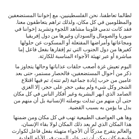
لطالما تعاطفنا، نحن الفلسطينيين، مع إخواننا المستضعفين
والمظلومين في كل مكان، ولذلك تراهم يتعاطفون معنا.
فقد كانت تدمي قلوبنا مشاهد اللجوء وتشريد إخواننا في
سوريا والصومال والسودان وغيرها من دول إفريقيا
ومجاعاتها وأمراضها المفتعلة أو المسكوت عن حلولها
كغيرها من دول الجنوب التي تم إفقارها بفعل فاعل إما
مباشرة أو عبر تهيئة الأجواء المناسبة للكارثة.
اليوم تعيش غزة أصعب حلقات عذاباتها وحالها يتجاوز ما
ذكر من أحوال المستضعفين، فالحصار مستمر، حتى بعد
عامين من حرب إبادة جماعية (لم تنته)، تم فيها اقتلاع
الشجر وكل شيء ولم يبقى حجر على حجر، إلا الغزي
الصامد الذي أبهر البشرية وغير أفكار الناس في كل مكان
حتى أن منهم من تبدلت بوصلته الإنسانية بل أن منهم من
بدل ما يؤمن به بسبب القضية.
وها هي العواصف الطبيعية تهب في كل مكان ومن ضمنها
هذا المكان الذي لم يعد ذلك المكان لولا بقاء الإنسان،
والعالم يتفرج مدركاً أن الأجواء متهيئة بفعل فاعل لكوارث
طبيعية كان يمكن أن تمر على البيوت في الأيام العادية