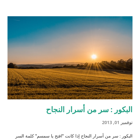
بعد أن تحرر وأصبح صديقًا وشريكاً للطبيب الألماني شولتز (لازم يكون
الأبيض إله دور إيجابي في هوليوود حتى لو كان أوروبي وهذه مقصودة
كمان) الذي قرر مساعدته لتحرير زوجته من العبودية بعد أن عرف أنها
تعيش في مزرعة الإقطاعي كاندي الذي يمتلك الكثير من العبيد (اللي
بده يحضر الفيلم ما يكمل قراءة!). تسير كل الأمور على ما يرام حتى
يلاحظ رئيس الخدم علاقة خفية صعب إخفاءها بين الزوج وزوجته، وقد
كان رئيس الخدم ستيفين معروف بولائه الذي لا يعرف الحدود
والمصلحة المادية بل ظهر متيماً بسيده وأكثر غلظة منه على سائر
العبيد، واكتشف خطة جانجو وا...
البكور : سر من أسرار النجاح
نوفمبر 01, 2013
البكور : سر من أسرار النجاح إذا كانت "افتح يا سمسم" كلمة السر