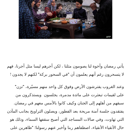
يأتي رمضان وأخوة لنا يصومون مثلنا ، لكن أجرهم ليسا مثل أجرنا، فهم
لا يتسحرون رغم أنهم يعلمون أن "في السحور بركة" لكنهم لا يجدون !
وعند الغروب يفترشون الأرض وفوق كل واحد منهم مسيّرة، "تزن"
على لقيمات تبعثرت على مائدة مدمرة، يجلسون ويستذكرون من
سبقهم من أهلهم إلى الجنان وكيف كانوا بالأمس معهم في رمضان.
يفتقدون جلسة آمنة مريحة بعد ‏الفطور، ويصلون التراويح بجانب المآذن
التي تهاوت، وفي صالات المساجد التي أصبح سقفها السماء، وذلك هو
حال الأتقياء الأنقياء، اصطفاهم ربنا وأخبر عنهم رسولنا؛ "ظاهرين على