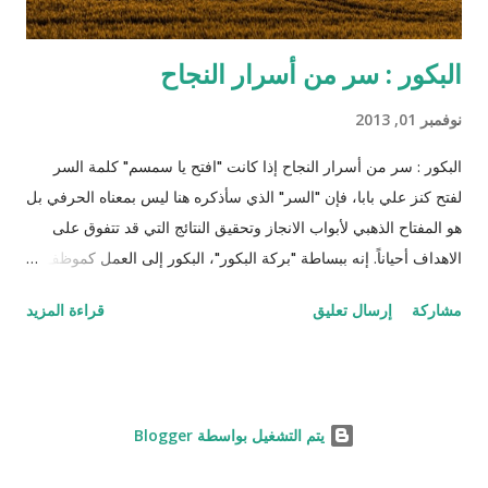
البكور : سر من أسرار النجاح
نوفمبر 01, 2013
البكور : سر من أسرار النجاح إذا كانت "افتح يا سمسم" كلمة السر
لفتح كنز علي بابا، فإن "السر" الذي سأذكره هنا ليس بمعناه الحرفي بل
هو المفتاح الذهبي لأبواب الانجاز وتحقيق النتائج التي قد تتفوق على
الاهداف أحياناً. إنه ببساطة "بركة البكور"، البكور إلى العمل كموظف،
طالب، تاجر، كاتب، ربة بيت، أو حتى متقاعد. لن أسوق لكم أمثلة
مشاركة
إرسال تعليق
قراءة المزيد
عالمية مثل تاتشر وغيرها (أنظر المقالة هنا ) لكني سأخبركم عن
تجربتي الشخصية المتواضعة إلى الآن، أدام الله علينا وعليكم نعمة
التوفيق في العمل والعائلة والمجتمع و تقبل الله منا ومنكم صالح
الأعمال ، (سامحوني الجملة المعترضة صارت خطبة جمعة :) أستطيع
‏يتم التشغيل بواسطة Blogger
أن أعزو جزء كبير من سبب تفوقي في المدرسة والجامعة والعمل إلى
اجتهادي وبدأ نشاطي اليومي مبكراً. لن أبالغ إن قلت إن الفعالية تكون