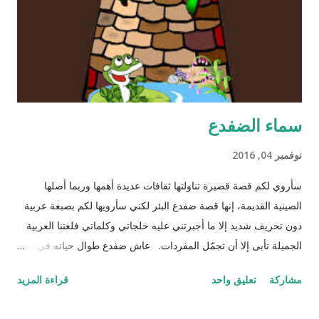
سماء الضفدع
نوفمبر 04, 2016
سأروي لكم قصة قصيرة تناولتها ثقافات عديدة أهمها وربما أصلها
الصينية القديمة، إنها قصة ضفدع البئر لكني سأرويها لكم بصبغة عربية
دون تحريف شديد إلا ما أجبرتني عليه خلجاتي وكلماتي فلغتنا العربية
الجميلة تأبى إلا أن تجمّل المفردات. عاش ضفدع طوال حياته في بئر
سحيق كان يستمتع بحياته مستلقياً في القاع ينظر للسماء وزرقتها
مشاركة
تعليق واحد
قراءة المزيد
وجمال السحاب وهو يمر مشكلاً لوحات بيضاء سريعة وبطيئة مثل
لحظات الحياة. كان هذا عالمه الذي تقوقع فيه وظن أن عيشته لوحده