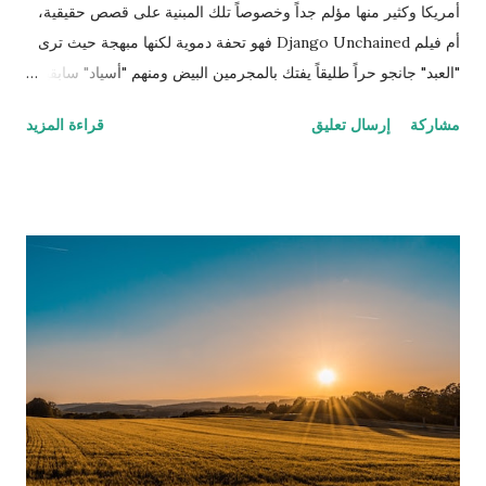
أمريكا وكثير منها مؤلم جداً وخصوصاً تلك المبنية على قصص حقيقية،
أم فيلم Django Unchained فهو تحفة دموية لكنها مبهجة حيث ترى
"العبد" جانجو حراً طليقاً يفتك بالمجرمين البيض ومنهم "أسياد" سابقين
له وكلهم مطلوبون للعدالة وكان ذلك العمل حينها قانونياً بل وتضع له
مشاركة
إرسال تعليق
قراءة المزيد
الحكومة جوائز نقدية. ننتقل إلى المشهد الذي يترقب فيه المشاهد
وينتظر اللحظة الرومانسية التي اقترب فيها جانجو من تحرير زوجته
بعد أن تحرر وأصبح صديقًا وشريكاً للطبيب الألماني شولتز (لازم يكون
الأبيض إله دور إيجابي في هوليوود حتى لو كان أوروبي وهذه مقصودة
كمان) الذي قرر مساعدته لتحرير زوجته من العبودية بعد أن عرف أنها
تعيش في مزرعة الإقطاعي كاندي الذي يمتلك الكثير من العبيد (اللي
بده يحضر الفيلم ما يكمل قراءة!). تسير كل الأمور على ما يرام حتى
يلاحظ رئيس الخدم علاقة خفية صعب إخفاءها بين الزوج وزوجته، وقد
كان رئيس الخدم ستيفين معروف بولائه الذي لا يعرف الحدود
والمصلحة المادية بل ظهر متيماً بسيده وأكثر غلظة منه على سائر
العبيد، واكتشف خطة جانجو وا...