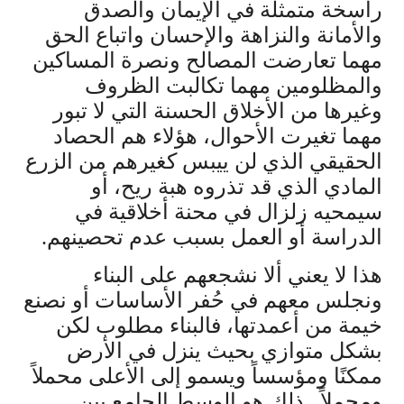
راسخة متمثلة في الإيمان والصدق
والأمانة والنزاهة والإحسان واتباع الحق
مهما تعارضت المصالح ونصرة المساكين
والمظلومين مهما تكالبت الظروف
وغيرها من الأخلاق الحسنة التي لا تبور
مهما تغيرت الأحوال، هؤلاء هم الحصاد
الحقيقي الذي لن ييبس كغيرهم من الزرع
المادي الذي قد تذروه هبة ريح، أو
سيمحيه زلزال في محنة أخلاقية في
الدراسة أو العمل بسبب عدم تحصينهم.
هذا لا يعني ألا نشجعهم على البناء
ونجلس معهم في حُفر الأساسات أو نصنع
خيمة من أعمدتها، فالبناء مطلوب لكن
بشكل متوازي بحيث ينزل في الأرض
ممكنًا ومؤسساً ويسمو إلى الأعلى محملاً
ومجملاً. ذلك هو الوسط الجامع بين