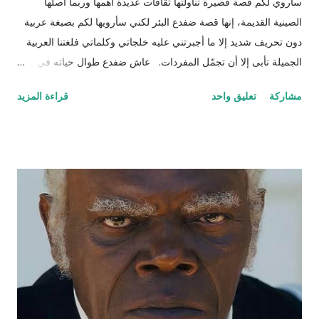
سأروي لكم قصة قصيرة تناولتها ثقافات عديدة أهمها وربما أصلها
الصينية القديمة، إنها قصة ضفدع البئر لكني سأرويها لكم بصبغة عربية
دون تحريف شديد إلا ما أجبرتني عليه خلجاتي وكلماتي فلغتنا العربية
الجميلة تأبى إلا أن تجمّل المفردات. عاش ضفدع طوال حياته في بئر
سحيق كان يستمتع بحياته مستلقياً في القاع ينظر للسماء وزرقتها
مشاركة
تعليق واحد
قراءة المزيد
وجمال السحاب وهو يمر مشكلاً لوحات بيضاء سريعة وبطيئة مثل
لحظات الحياة. كان هذا عالمه الذي تقوقع فيه وظن أن عيشته لوحده
هي الأفضل والأمثل، حتى جاءت سلحفاة وأطلت عليه برأسها
الصغير الذي غطى جزءاً كبيراً من الضوء من أعلى فلفتت انتباه
الضفدع. قالت السلحفاة : "كيف أنت اليوم أيها الضفدع؟" رد عليها وقد
نفخ أوداجه واخضر خضاره وقال: "أنا كما ترين أسبح في هذا الماء
الراكد الساكن الهادئ أمتع ناظري في الموج الذي أفتعله على مزاجي
وقدر حجمي وعندي من البيوت بعدد الحفر المنتشرة في جوانب البئر،
أختبئ فيها من المطر وكلما ارتفع منسوب الماء اعتليت بيتا (حفرة)
أعلى. طعامي كما تعلمين حشرات تائهة جذبها الماء الداكن ورائحته
المعتقة، تعالي واستمتعي معي لأخبرك عن تجارب...