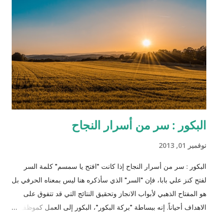
تعيش في مزرعة الإقطاعي كاندي الذي يمتلك الكثير من العبيد (اللي
بده يحضر الفيلم ما يكمل قراءة!). تسير كل الأمور على ما يرام حتى
يلاحظ رئيس الخدم علاقة خفية صعب إخفاءها بين الزوج وزوجته، وقد
كان رئيس الخدم ستيفين معروف بولائه الذي لا يعرف الحدود
والمصلحة المادية بل ظهر متيماً بسيده وأكثر غلظة منه على سائر
العبيد، واكتشف خطة جانجو وا...
البكور : سر من أسرار النجاح
نوفمبر 01, 2013
البكور : سر من أسرار النجاح إذا كانت "افتح يا سمسم" كلمة السر
لفتح كنز علي بابا، فإن "السر" الذي سأذكره هنا ليس بمعناه الحرفي بل
هو المفتاح الذهبي لأبواب الانجاز وتحقيق النتائج التي قد تتفوق على
الاهداف أحياناً. إنه ببساطة "بركة البكور"، البكور إلى العمل كموظف،