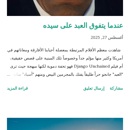
عندما يتفوق العبد على سيده
أغسطس 27, 2025
شاهدت معظم الأفلام المرتبطة بمعضلة أحبابنا الأفارقة ومعاناتهم في
أمريكا وكثير منها مؤلم جداً وخصوصاً تلك المبنية على قصص حقيقية،
أم فيلم Django Unchained فهو تحفة دموية لكنها مبهجة حيث ترى
"العبد" جانجو حراً طليقاً يفتك بالمجرمين البيض ومنهم "أسياد" سابقين
له وكلهم مطلوبون للعدالة وكان ذلك العمل حينها قانونياً بل وتضع له
مشاركة
إرسال تعليق
قراءة المزيد
الحكومة جوائز نقدية. ننتقل إلى المشهد الذي يترقب فيه المشاهد
وينتظر اللحظة الرومانسية التي اقترب فيها جانجو من تحرير زوجته
بعد أن تحرر وأصبح صديقًا وشريكاً للطبيب الألماني شولتز (لازم يكون
الأبيض إله دور إيجابي في هوليوود حتى لو كان أوروبي وهذه مقصودة
كمان) الذي قرر مساعدته لتحرير زوجته من العبودية بعد أن عرف أنها