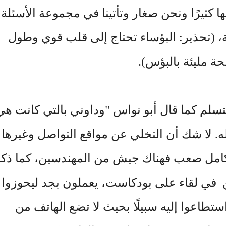
ها كثيرًا ونحن صغار وتأتينا في مجموعة الأسئلة
ة، (تحذير: البؤساء تحتاج إلى قلب قوي وطول
ستسلم كما قال أبو نواس "وداوني بالتي كانت هي
له. لا شك أن التخلي عن مواقع التواصل وغيرها
كامل صعب فهناك جيش من المهندسين، كما ذكر
في لقاء على بودكاست، يعملون بجد ليحوزوا
تطاعوا إليه سبيلًا بحيث لا تضع الهاتف من