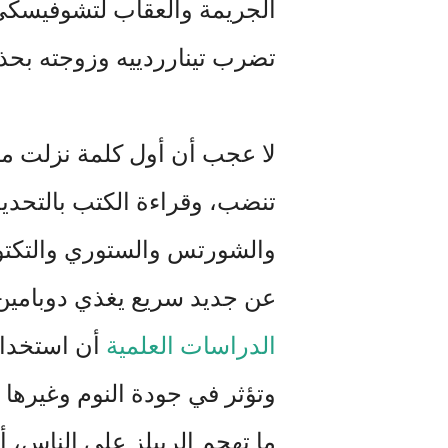
الجريمة والعقاب لتشوفيسكي،
تضرب تينارردييه وزوجته بحذا
لا عجب أن أول كلمة نزلت من 
تنضب، وقراءة الكتب بالتحديد 
والشورتس والستوري والتكتوك
عن جديد سريع يغذي دوبامين ل
الدراسات العلمية
أن استخدام
وتؤثر في جودة النوم وغيرها 
ما تهجم الرييلز على الناس، أ