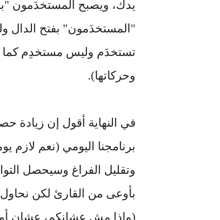
يدك، ويصبح المستخدَمون "بؤ
"المستخدَمون" بفتح الدال 
تستخدَم وليس مستخدِم كما خد
وحركاتها).
في النهاية أقول إن زيادة ح
برنامجنا اليومي (نعم لازم ي
وتقليل الفراغ وسيحصل التوا
بأوعى من القارئ لكن نحاول وع
(وإذا مش عشانكم، عشان أولا