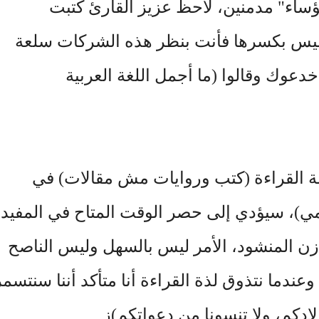
ساء" مدمنين، لاحظ عزيز القارئ كتبت
وليس بكسرها فأنت بنظر هذه الشركات سلعة
عوك وقالوا (ما أجمل اللغة العربية
صة القراءة (كتب وروايات مش مقالات) في
ومي)، سيؤدي إلى حصر الوقت المتاح في المفيد
زن المنشود، الأمر ليس بالسهل وليس الناصح
ندما نتذوق لذة القراءة أنا متأكد أننا سنتسمر
دكم، ولا تنسونا من دعواتكم)ز