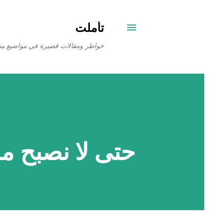
تأملت
خواطر ومقالات قصيرة في مواضيع من
حتى لا نصبح م