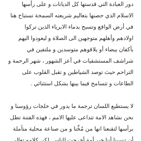
دور العبادة التي قدستها كل الديانات و على رأسها
الاسلام الذي حصنها بتعاليم شريعته السمحة تستباح هنا
في أرض الواقع وتسبح بدماء الابرياء الذين تركوا
اولادهم وأهلهم متوجهين الى الصلاة و ليعودوا اليهم
بأكفان بيضاء أو يلاقوهم متوسدين و ملتفين في
شراشف المستشفيات في أعز الشهور ، شهر الرحمة و
التراحم حيث توصد الشياطين و تقبل القلوب على
الطاعات و تتسامح فيما بينها بشكل استثنائي .
لا يستطيع اللسان ترجمة ما يدور في خلجات رؤوسنا و
نحن نشاهد الامة تتداعى عليها الامم ، فهذه الفتنة تطل
برأسها لتقنعنا انها من مُخِّنا و من صناعة محلية متأملة
أن تنسينا أننا خير أمة أخرجت للناس. لكن كلامه تعالى