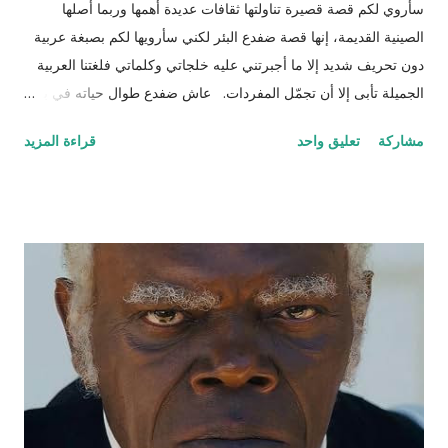
سأروي لكم قصة قصيرة تناولتها ثقافات عديدة أهمها وربما أصلها
الصينية القديمة، إنها قصة ضفدع البئر لكني سأرويها لكم بصبغة عربية
دون تحريف شديد إلا ما أجبرتني عليه خلجاتي وكلماتي فلغتنا العربية
الجميلة تأبى إلا أن تجمّل المفردات. عاش ضفدع طوال حياته في بئر
سحيق كان يستمتع بحياته مستلقياً في القاع ينظر للسماء وزرقتها
مشاركة
تعليق واحد
قراءة المزيد
وجمال السحاب وهو يمر مشكلاً لوحات بيضاء سريعة وبطيئة مثل
لحظات الحياة. كان هذا عالمه الذي تقوقع فيه وظن أن عيشته لوحده
هي الأفضل والأمثل، حتى جاءت سلحفاة وأطلت عليه برأسها
الصغير الذي غطى جزءاً كبيراً من الضوء من أعلى فلفتت انتباه
الضفدع. قالت السلحفاة : "كيف أنت اليوم أيها الضفدع؟" رد عليها وقد
نفخ أوداجه واخضر خضاره وقال: "أنا كما ترين أسبح في هذا الماء
الراكد الساكن الهادئ أمتع ناظري في الموج الذي أفتعله على مزاجي
وقدر حجمي وعندي من البيوت بعدد الحفر المنتشرة في جوانب البئر،
أختبئ فيها من المطر وكلما ارتفع منسوب الماء اعتليت بيتا (حفرة)
أعلى. طعامي كما تعلمين حشرات تائهة جذبها الماء الداكن ورائحته
المعتقة، تعالي واستمتعي معي لأخبرك عن تجارب...