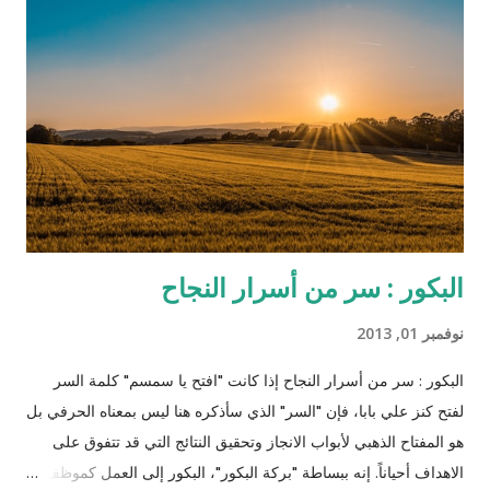
تعيش في مزرعة الإقطاعي كاندي الذي يمتلك الكثير من العبيد (اللي
بده يحضر الفيلم ما يكمل قراءة!). تسير كل الأمور على ما يرام حتى
يلاحظ رئيس الخدم علاقة خفية صعب إخفاءها بين الزوج وزوجته، وقد
كان رئيس الخدم ستيفين معروف بولائه الذي لا يعرف الحدود
والمصلحة المادية بل ظهر متيماً بسيده وأكثر غلظة منه على سائر
العبيد، واكتشف خطة جانجو وا...
البكور : سر من أسرار النجاح
نوفمبر 01, 2013
البكور : سر من أسرار النجاح إذا كانت "افتح يا سمسم" كلمة السر
لفتح كنز علي بابا، فإن "السر" الذي سأذكره هنا ليس بمعناه الحرفي بل
هو المفتاح الذهبي لأبواب الانجاز وتحقيق النتائج التي قد تتفوق على
الاهداف أحياناً. إنه ببساطة "بركة البكور"، البكور إلى العمل كموظف،