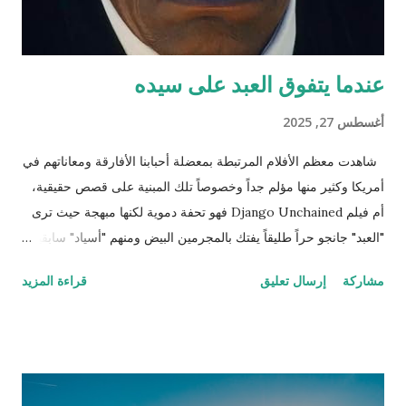
عندما يتفوق العبد على سيده
أغسطس 27, 2025
شاهدت معظم الأفلام المرتبطة بمعضلة أحبابنا الأفارقة ومعاناتهم في
أمريكا وكثير منها مؤلم جداً وخصوصاً تلك المبنية على قصص حقيقية،
أم فيلم Django Unchained فهو تحفة دموية لكنها مبهجة حيث ترى
"العبد" جانجو حراً طليقاً يفتك بالمجرمين البيض ومنهم "أسياد" سابقين
له وكلهم مطلوبون للعدالة وكان ذلك العمل حينها قانونياً بل وتضع له
مشاركة
إرسال تعليق
قراءة المزيد
الحكومة جوائز نقدية. ننتقل إلى المشهد الذي يترقب فيه المشاهد
وينتظر اللحظة الرومانسية التي اقترب فيها جانجو من تحرير زوجته
بعد أن تحرر وأصبح صديقًا وشريكاً للطبيب الألماني شولتز (لازم يكون
الأبيض إله دور إيجابي في هوليوود حتى لو كان أوروبي وهذه مقصودة
كمان) الذي قرر مساعدته لتحرير زوجته من العبودية بعد أن عرف أنها