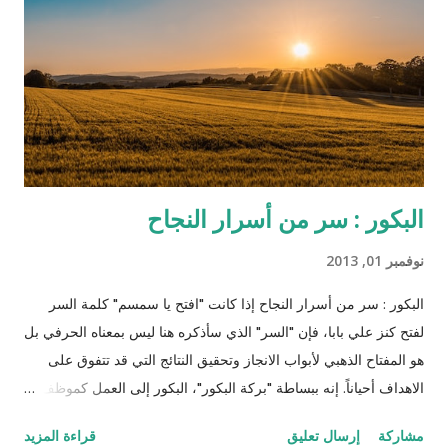
يلاحظ رئيس الخدم علاقة خفية صعب إخفاءها بين الزوج وزوجته، وقد
كان رئيس الخدم ستيفين معروف بولائه الذي لا يعرف الحدود
والمصلحة المادية بل ظهر متيماً بسيده وأكثر غلظة منه على سائر
العبيد، واكتشف خطة جانجو وا...
البكور : سر من أسرار النجاح
نوفمبر 01, 2013
البكور : سر من أسرار النجاح إذا كانت "افتح يا سمسم" كلمة السر
لفتح كنز علي بابا، فإن "السر" الذي سأذكره هنا ليس بمعناه الحرفي بل
هو المفتاح الذهبي لأبواب الانجاز وتحقيق النتائج التي قد تتفوق على
الاهداف أحياناً. إنه ببساطة "بركة البكور"، البكور إلى العمل كموظف،
طالب، تاجر، كاتب، ربة بيت، أو حتى متقاعد. لن أسوق لكم أمثلة
مشاركة
إرسال تعليق
قراءة المزيد
عالمية مثل تاتشر وغيرها (أنظر المقالة هنا ) لكني سأخبركم عن