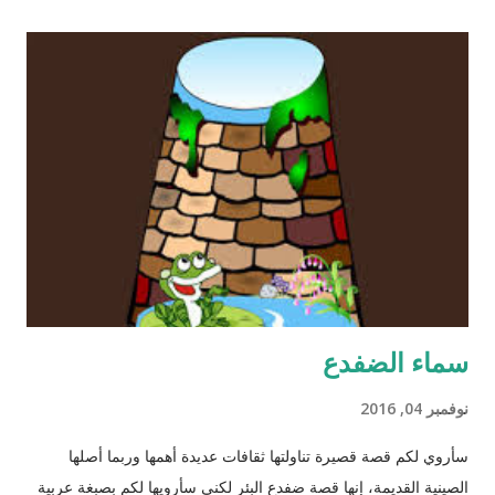
سماء الضفدع
نوفمبر 04, 2016
سأروي لكم قصة قصيرة تناولتها ثقافات عديدة أهمها وربما أصلها
الصينية القديمة، إنها قصة ضفدع البئر لكني سأرويها لكم بصبغة عربية