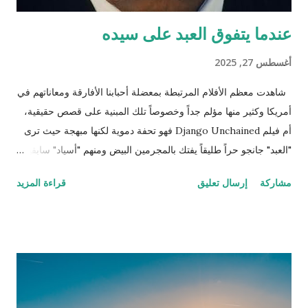
عندما يتفوق العبد على سيده
أغسطس 27, 2025
شاهدت معظم الأفلام المرتبطة بمعضلة أحبابنا الأفارقة ومعاناتهم في
أمريكا وكثير منها مؤلم جداً وخصوصاً تلك المبنية على قصص حقيقية،
أم فيلم Django Unchained فهو تحفة دموية لكنها مبهجة حيث ترى
"العبد" جانجو حراً طليقاً يفتك بالمجرمين البيض ومنهم "أسياد" سابقين
له وكلهم مطلوبون للعدالة وكان ذلك العمل حينها قانونياً بل وتضع له
مشاركة
إرسال تعليق
قراءة المزيد
الحكومة جوائز نقدية. ننتقل إلى المشهد الذي يترقب فيه المشاهد
وينتظر اللحظة الرومانسية التي اقترب فيها جانجو من تحرير زوجته
بعد أن تحرر وأصبح صديقًا وشريكاً للطبيب الألماني شولتز (لازم يكون
الأبيض إله دور إيجابي في هوليوود حتى لو كان أوروبي وهذه مقصودة
كمان) الذي قرر مساعدته لتحرير زوجته من العبودية بعد أن عرف أنها
تعيش في مزرعة الإقطاعي كاندي الذي يمتلك الكثير من العبيد (اللي
بده يحضر الفيلم ما يكمل قراءة!). تسير كل الأمور على ما يرام حتى