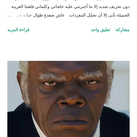
دون تحريف شديد إلا ما أجبرتني عليه خلجاتي وكلماتي فلغتنا العربية
الجميلة تأبى إلا أن تجمّل المفردات. عاش ضفدع طوال حياته في بئر
سحيق كان يستمتع بحياته مستلقياً في القاع ينظر للسماء وزرقتها
مشاركة
تعليق واحد
قراءة المزيد
وجمال السحاب وهو يمر مشكلاً لوحات بيضاء سريعة وبطيئة مثل
لحظات الحياة. كان هذا عالمه الذي تقوقع فيه وظن أن عيشته لوحده
هي الأفضل والأمثل، حتى جاءت سلحفاة وأطلت عليه برأسها
الصغير الذي غطى جزءاً كبيراً من الضوء من أعلى فلفتت انتباه
الضفدع. قالت السلحفاة : "كيف أنت اليوم أيها الضفدع؟" رد عليها وقد
نفخ أوداجه واخضر خضاره وقال: "أنا كما ترين أسبح في هذا الماء
الراكد الساكن الهادئ أمتع ناظري في الموج الذي أفتعله على مزاجي
وقدر حجمي وعندي من البيوت بعدد الحفر المنتشرة في جوانب البئر،
أختبئ فيها من المطر وكلما ارتفع منسوب الماء اعتليت بيتا (حفرة)
أعلى. طعامي كما تعلمين حشرات تائهة جذبها الماء الداكن ورائحته
المعتقة، تعالي واستمتعي معي لأخبرك عن تجارب...